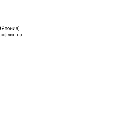
 (Япония)
экфлип на