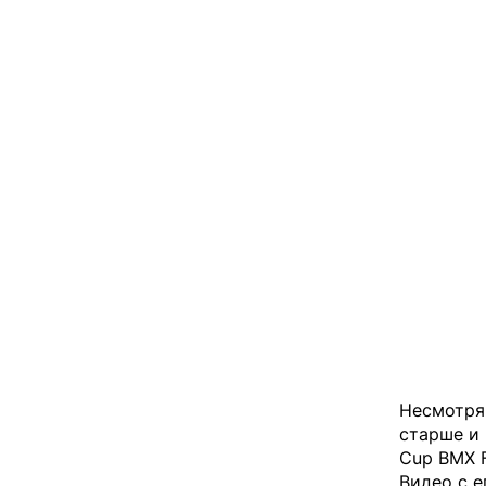
Несмотря 
старше и 
Cup BMX F
Видео с е