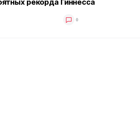
оятных рекорда Гиннесса
0