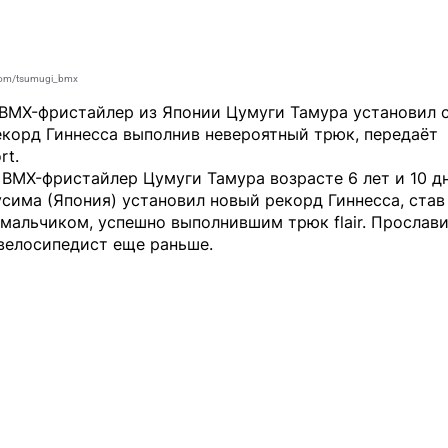
com/tsumugi_bmx
 BMX-фристайлер из Японии Цумуги Тамура установил 
екорд Гиннесса выполнив невероятный трюк, передаёт
rt
.
BMX-фристайлер Цумуги Тамура возрасте 6 лет и 10 д
сима (Япония) установил новый рекорд Гиннесса, ста
мальчиком, успешно выполнившим трюк flair. Прослав
велосипедист еще раньше.