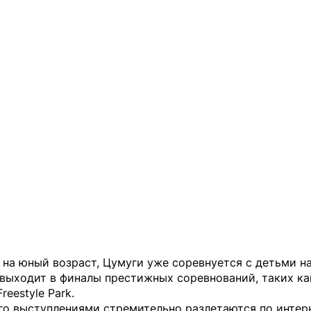
на юный возраст, Цумуги уже соревнуется с детьми на
выходит в финалы престижных соревнований, таких ка
reestyle Park.
го выступлениями стремительно разлетаются по интерн