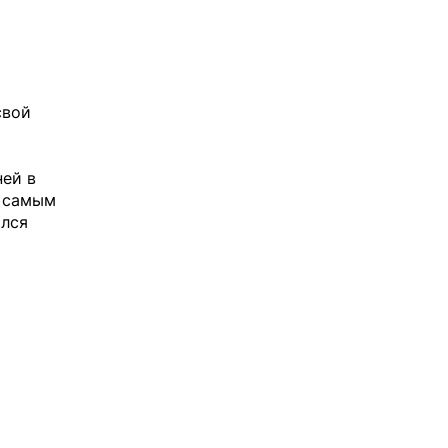
свой
ней в
в самым
ился