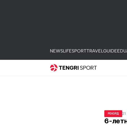
NEWS
LIFE
SPORT
TRAVEL
GUIDE
EDU
21
РЕКОРД
6-летн