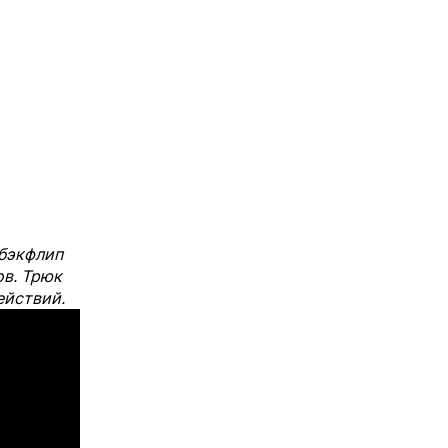
 бэкфлип
ов. Трюк
ействий.