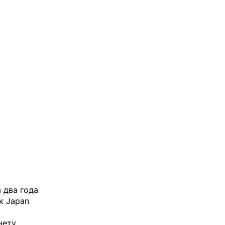
 два года
к Japan
ету,