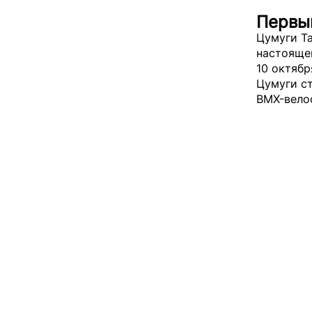
Первы
Цумуги Та
настояще
10 октябр
Цумуги с
BMX-вело