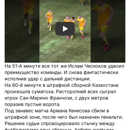
Смотреть видео YouTube
На 51-й минуте все тот же Ислам Чесноков удвоил
преимущество команды. И снова фантастически
исполнив удар с дальней дистанции.
На 60-й минуте в штрафной сборной Казахстана
произошла суматоха. Расторопней всех сыграл
игрок Сан-Марино Франчози, с двух метров
поразив пустые ворота.
Под занавес матча Армана Кенесова сбили в
штрафной зоне, после чего был назначен пенальти.
Решение судьи спровоцировало стычку между
футболистами двух сборных. Арбитр желтыми