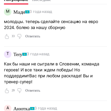
М
Мади
3 года назад
молодцы. теперь сделайте сенсацию на евро
2024. болею за нашу сборную
33
Ответить
T
Tery
3 года назад
Как бы наши не сыграли в Словении, команда
героев! И все таки ждем победы! Но
поддердимтВас при любом раскладе! Вы и
тренер супер!
29
Ответить
А
Анютка
3 года назад