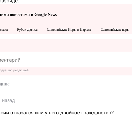
разряде.
шими новостями в Google News
стана
Кубок Дэвиса
Олимпийские Игры в Париже
Олимпийские игры
дерацию редакцией
дние
а назад
сии отказался или у него двойное гражданство?