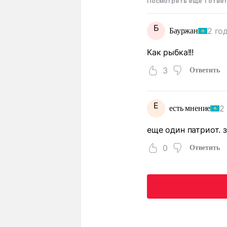
Посмотреть еще 1 отве
Б
2 го
Бауржан
Как рыбка!!!
3
Ответить
Е
2
есть мнение
еще один патриот. 
0
Ответить