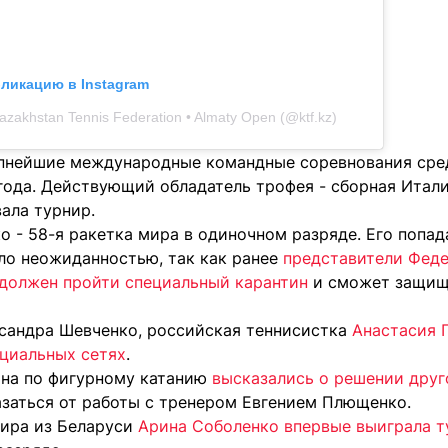
бликацию в Instagram
zakhstan Tennis Federation • Almaty Open (@ktf.kz)
упнейшие международные командные соревнования сре
года. Действующий обладатель трофея - сборная Итали
ала турнир.
 - 58-я ракетка мира в одиночном разряде. Его попад
ло неожиданностью, так как ранее
представители Феде
 должен пройти специальный карантин
и сможет защища
ксандра Шевченко, российская теннисистка
Анастасия П
циальных сетях
.
ана по фигурному катанию
высказались о решении друг
заться от работы с тренером Евгением Плющенко.
мира из Беларуси
Арина Соболенко впервые выиграла 