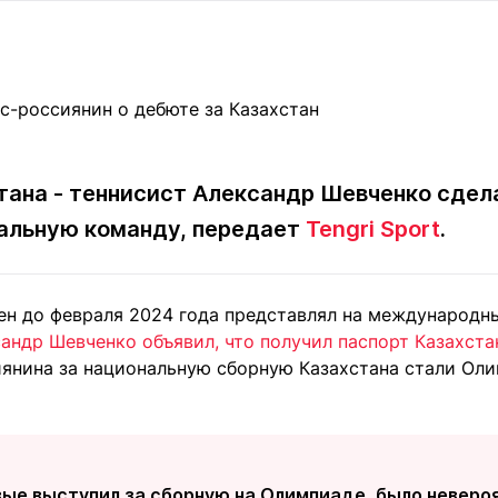
Статьи
округ спорта
Статьи
Полезное
ренды
Блоги
ига
Обзоры
емпионов
Спецпроек
тана - теннисист Александр Шевченко сдела
нальную команду, передает
Tengri Sport
.
Контакты редакции
Вакансии
Реклама
Пресс-центр
ен до февраля 2024 года представлял на международн
андр Шевченко объявил, что получил паспорт Казахста
клама
янина за национальную сборную Казахстана стали Оли
+7 (700) 3 888 188
вые выступил за сборную на Олимпиаде, было невероя