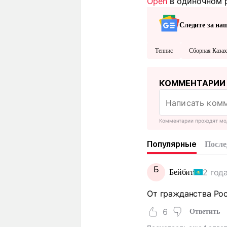
Open
в одиночном 
Следите за на
Теннис
Сборная Казах
КОММЕНТАРИИ
Комментарии проходят мо
Популярные
После
Б
2 год
Бейбит
От гражданства Рос
6
Ответить