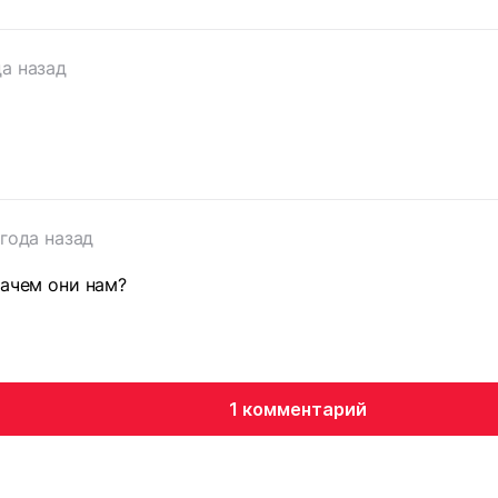
т
да назад
 года назад
зачем они нам?
1 комментарий