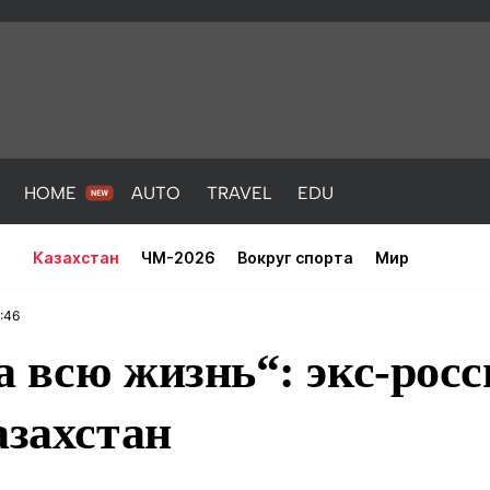
HOME
AUTO
TRAVEL
EDU
Казахстан
ЧМ-2026
Вокруг спорта
Мир
:46
 всю жизнь“: экс-росс
азахстан
PORT
HEALTH
HOME
AUTO
Новости
порт
Новости
Новости