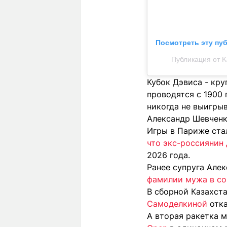
Посмотреть эту пу
Публикация от Ka
Кубок Дэвиса - кр
проводятся с 1900 
никогда не выигрыв
Александр Шевченко
Игры в Париже ста
что экс-россиянин
2026 года.
Ранее супруга Але
фамилии мужа в со
В сборной Казахст
Самоделкиной
отка
А вторая ракетка 