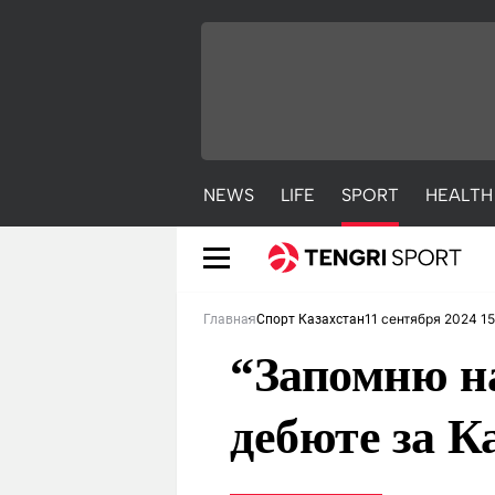
NEWS
LIFE
SPORT
HEALTH
11 сентября 2024 15
Главная
Спорт Казахстан
“Запомню на
дебюте за К
NEWS
LIFE
S
Новости
Красиво
С