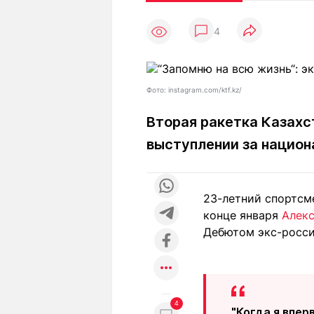
Статьи
Выгодно
В
4
Погода
Полезно
Т
Спецпроекты
Любопытно
Л
ч
Рейтинги
Гороскопы
Фото: instagram.com/ktf.kz/
Рецепты
Вторая ракетка Казахс
выступлении за нацио
О проекте
23-летний спортсм
конце января
Алекс
Редакция
Ре
Дебютом экс-росси
+7 (777) 001 44 99
4
"Когда я впер