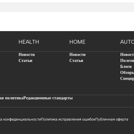
HEALTH
HOME
AUT
Новости
Новости
Новос
Статьи
Статьи
Полезн
Блоги
Обзор
Спецп
ая политика
Редакционные стандарты
ка конфиденциальности
Политика исправления ошибок
Публичная оферта