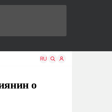
иянин о
TRAVEL
EDU
Моя страна
Новости