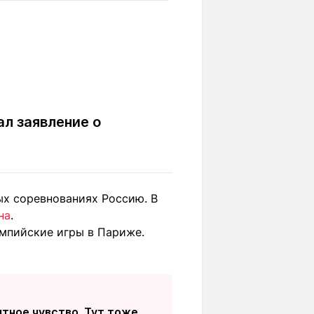
Вокруг света
Образование
Путевые
Учебные
заметки
заведения
Маршруты
ты
Заилийского
Алатау
л заявление о
Светлая тема
ых соревнованиях Россию. В
на
.
Мы в социальных сетях
мпийские игры в Париже.
тное чувство. Тут тоже