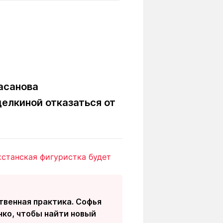
Вокруг света
Образование
Путевые
Учебные
заметки
заведения
Маршруты
ты
Заилийского
Алатау
асанова
елкиной отказаться от
Светлая тема
хстанская фигуристка будет
Мы в социальных сетях
твенная практика. Софья
ко, чтобы найти новый