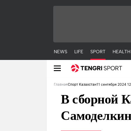
NEWS
LIFE
SPORT
HEALTH
11 сентября 2024 12
Главная
Спорт Казахстан
В сборной К
Самоделкин
NEWS
LIFE
S
Новости
Красиво
С