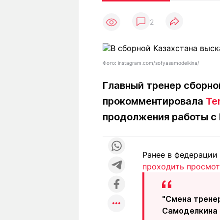
Статьи
Выгодно
В
2
Погода
Полезно
Т
Спецпроекты
Любопытно
Л
ч
Рейтинги
Гороскопы
Фото: instagram.com/sofyasamodelkina/
Рецепты
Главный тренер сборно
прокомментировала
Te
О проекте
продолжения работы с
Ранее в федерации
Редакция
Ре
проходить просмот
+7 (777) 001 44 99
"Смена тренер
Самоделкина 