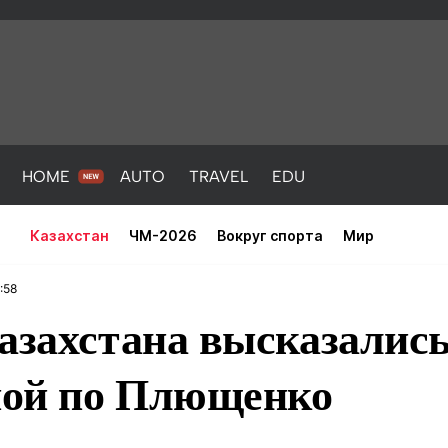
HOME
AUTO
TRAVEL
EDU
Казахстан
ЧМ-2026
Вокруг спорта
Мир
:58
азахстана высказалис
ой по Плющенко
PORT
HEALTH
HOME
AUTO
Новости
порт
Новости
Новости