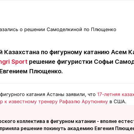
Статьи
округ спорта
Статьи
Полезное
ренды
Блоги
ига
Обзоры
емпионов
Спецпроек
й Казахстана по фигурному катанию Асем К
ngri Sport
решение фигуристки Софьи Самод
Контакты редакции
Вакансии
Реклама
Пресс-центр
 Евгением Плющенко.
 фигурного катания Астаны заявили, что
17-летняя каза
клама
р к известному тренеру Рафаэлю Арутюняну
в США.
+7 (700) 3 888 188
ского коллектива в фигурном катании - вполне естес
приняла решение покинуть академию Евгения Плющен