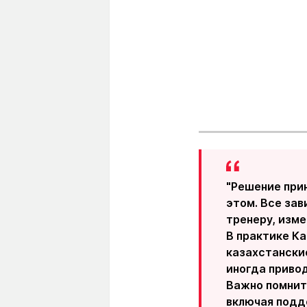
"Решение при
этом. Все за
тренеру, изм
В практике К
казахстански
иногда привод
Важно помнит
включая подд