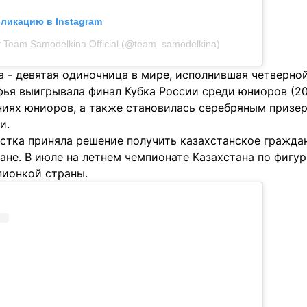
бликацию в Instagram
 Team Samodelkina Official (@team_samodelkina)
 - девятая одиночница в мире, исполнившая четверно
фья выигрывала финал Кубка России среди юниоров (20
аниях юниоров, а также становилась серебряным призе
и.
стка приняла решение получить казахстанское граждан
тане. В июле на летнем чемпионате Казахстана по фиг
пионкой страны.