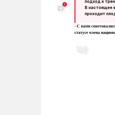
подход к трен
2
В настоящее в
проходит плод
- С вами советовалис
статусе члена национ