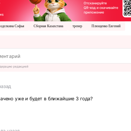
оделкина Софья
Сборная Казахстана
тренер
Плющенко Евгений
дерацию редакцией
назад
рачено уже и будет в ближайшие 3 года?
т
ода назад