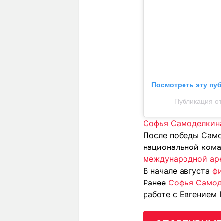
Посмотреть эту пу
Публикация от
Софья Самоделкина
После победы Само
национальной ком
международной ар
В начале августа
ф
Ранее
Софья Самоде
работе с Евгением