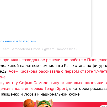
бликацию в Instagram
 Team Samodelkina Official (@team_samodelkina)
 приняла неожиданное решение по работе с Плющенк
делкиной на летнем чемпионате Казахстана по фигурн
анды
Асем Касанова рассказала о первом старте 17-лет
ене
.
игуристку Софью Самоделкину официально включили в 
лкина дала интервью Tengri Sport
, в котором рассказ
 Плющенко и любви к национальной кухне.