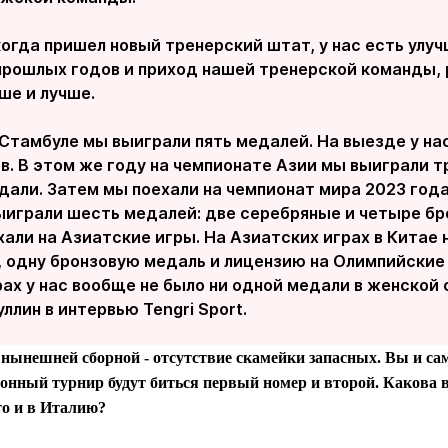
когда пришел новый тренерский штат, у нас есть улуч
прошлых годов и приход нашей тренерской команды,
ше и лучше.
 Стамбуле мы выиграли пять медалей. На выезде у на
в. В этом же году на чемпионате Азии мы выиграли т
али. Затем мы поехали на чемпионат мира 2023 года
ыиграли шесть медалей: две серебряные и четыре бр
али на Азиатские игры. На Азиатских играх в Китае
, одну бронзовую медаль и лицензию на Олимпийские
ах у нас вообще не было ни одной медали в женской с
лин в интервью Tengri Sport.
к нынешней сборной - отсутствие скамейки запасных. Вы и сам
онный турнир будут биться первый номер и второй. Какова в
кто и в Италию?