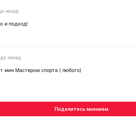
да назад
о и подход!
ода назад
т мин Мастером спорта ( любого)
т
Поделитесь мнением