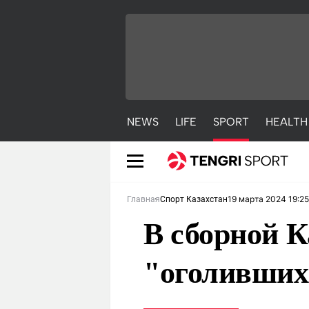
NEWS
LIFE
SPORT
HEALTH
19 марта 2024 19:25
Главная
Спорт Казахстан
В сборной К
"оголивших
NEWS
LIFE
S
Новости
Красиво
С