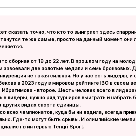
ет сказать точно, что кто то выиграет здесь спарри
танутся те же самые, просто на данный момент они л
меняется.
это сборная от 19 до 22 лет. В прошлом году на мол
и завоевали две золотые медали и семь бронзовых. Д
нкуренция не такая сильная. Но у нас есть лидеры, и 
кова в 2023 году в мировом рейтинге IBO в своем в
 Ибрагимова - второе. Шесть человек всего в лидерах
 в лидеры, нужно ряд турниров выиграть и набрать б
в других видах спорта единицы.
о всех чемпионатов, куда бы ни ездила, всегда приво
ьно. Где-то могут быть срывы. И олимпийские чемпи
циалист в интервью Tengri Sport.