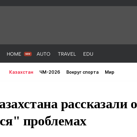
HOME
AUTO
TRAVEL
EDU
Казахстан
ЧМ-2026
Вокруг спорта
Мир
азахстана рассказали 
ся" проблемах
PORT
HEALTH
HOME
AUTO
Новости
порт
Новости
Новости