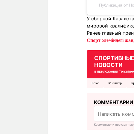
Публикация от Hou
У сборной Казахст
мировой квалифика
Ранее главный тре
Спорт әлеміндегі жаңа
Бокс
Министр
к
КОММЕНТАРИИ
Комментарии проходят мо