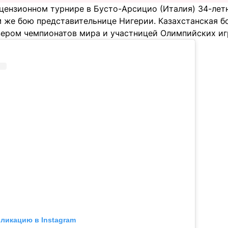
ицензионном турнире в Бусто-Арсицио (Италия) 34-ле
м же бою представительнице Нигерии. Казахстанская б
ером чемпионатов мира и участницей Олимпийских игр
бликацию в Instagram