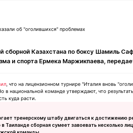
Статьи
округ спорта
Статьи
Полезное
ренды
Блоги
ига
Обзоры
емпионов
Спецпроек
й сборной Казахстана по боксу Шамиль Саф
зма и спорта Ермека Маржикпаева, переда
Контакты редакции
Вакансии
Реклама
Пресс-центр
вил
, что на лицензионном турнире "Италия вновь "ого
Но в национальной команде утверждают, что результат
клама
ть куда расти.
+7 (700) 3 888 188
огает тренерскому штабу двигаться к достижению р
 в Таиланде сборная сумеет завоевать несколько лиц
ужской команды.