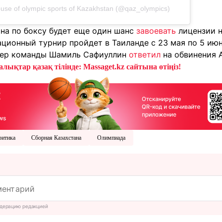
se of olympic sports of Kazakhstan (@qaz_olympics)
ана по боксу будет еще один шанс
завоевать
лицензии н
ционный турнир пройдет в Таиланде с 23 мая по 5 июн
нер команды Шамиль Сафиуллин
ответил
на обвинения 
лықтар қазақ тілінде: Massaget.kz сайтына өтіңіз!
ритика
Сборная Казахстана
Олимпиада
дерацию редакцией