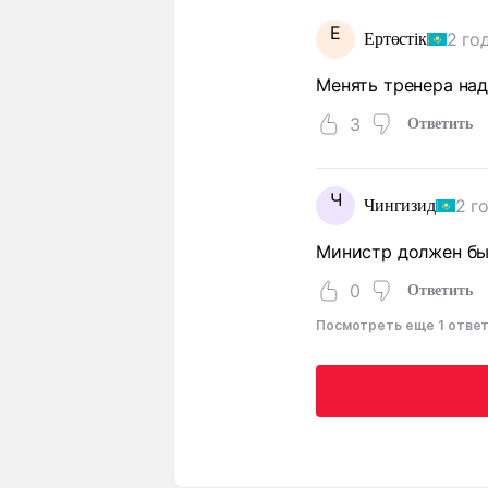
Е
2 го
Ертөстік
Менять тренера над
3
Ответить
Ч
2 г
Чингизид
Министр должен бы
0
Ответить
Посмотреть еще 1 отве