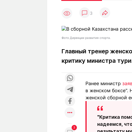
Статьи
Выгодно
В
3
Погода
Полезно
Т
Спецпроекты
Любопытно
Л
ч
Рейтинги
Гороскопы
Фото Дирекции развития спорта.
Рецепты
Главный тренер женско
критику министра тури
О проекте
Ранее министр
зая
в женском боксе". 
Редакция
Ре
женской сборной ес
+7 (777) 001 44 99
"Критика пом
надеемся, что
3
результату м