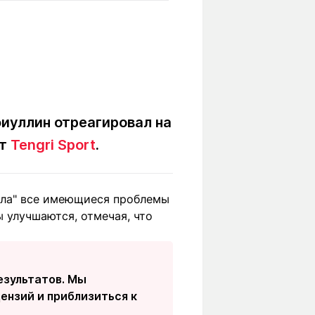
Вокруг света
Образование
Путевые
Учебные
заметки
заведения
Маршруты
ты
Заилийского
Алатау
иуллин отреагировал на
ет
Tengri Sport
.
Светлая тема
лила" все имеющиеся проблемы
ы улучшаются, отмечая, что
Мы в социальных сетях
езультатов. Мы
ензий и приблизиться к