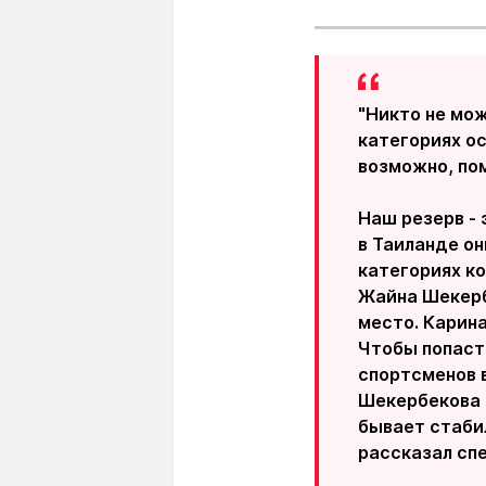
"Никто не мож
категориях ос
возможно, по
Наш резерв - 
в Таиланде он
категориях ко
Жайна Шекербе
место. Карина
Чтобы попасть
спортсменов 
Шекербекова с
бывает стабил
рассказал спе