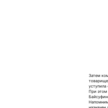
Затем ком
товарище
уступила 
При этом
Байсуфин
Напомним
назначен