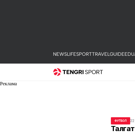
NEWS
LIFE
SPORT
TRAVEL
GUIDE
EDU
Реклама
22
ФУТБОЛ
Талгат