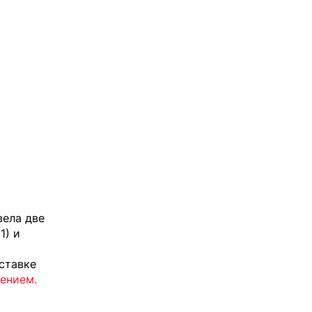
вела две
1) и
ставке
ением.