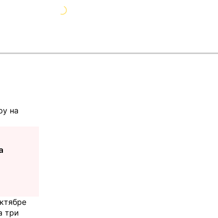
ру на
а
октябре
а три