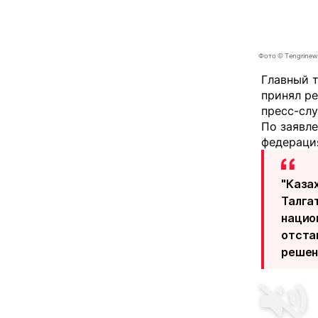
Фото © Tengrinew
Главный т
принял ре
пресс-сл
По заявле
федерация
"Каза
Талга
нацио
отста
решени