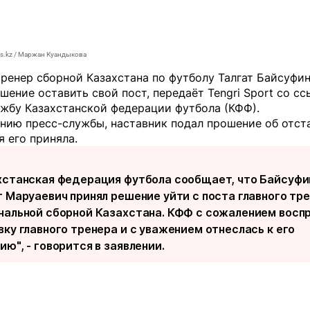
s.kz / Маржан Куандыкова
ренер сборной Казахстана по футболу Талгат Байсуфи
шение оставить свой пост, передаёт
Tengri Sport
со сс
ужбу Казахстанской федерации футбола (КФФ).
нию пресс-службы, наставник подал прошение об отст
 его приняла.
хстанская федерация футбола сообщает, что Байсуфи
т Маруаевич принял решение уйти с поста главного тр
нальной сборной Казахстана. КФФ с сожалением восп
вку главного тренера и с уважением отнеслась к его
ю", - говорится в заявлении.