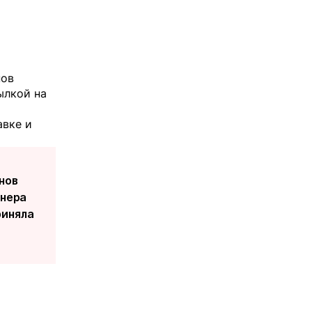
нов
ылкой на
авке и
нов
енера
риняла