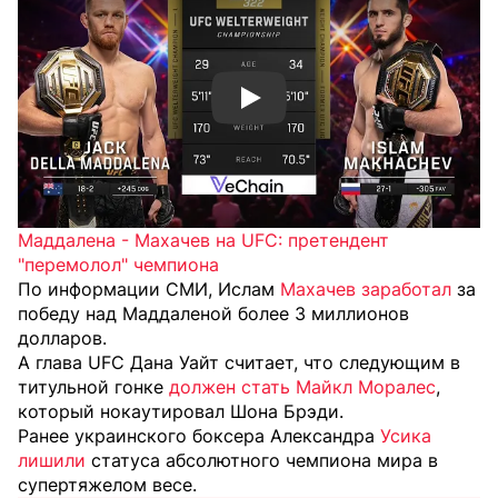
Смотреть видео YouTube
Маддалена - Махачев на UFC: претендент
"перемолол" чемпиона
По информации СМИ, Ислам
Махачев заработал
за
победу над Маддаленой более 3 миллионов
долларов.
А глава UFC Дана Уайт считает, что следующим в
титульной гонке
должен стать Майкл Моралес
,
который нокаутировал Шона Брэди.
Ранее украинского боксера Александра
Усика
лишили
статуса абсолютного чемпиона мира в
супертяжелом весе.