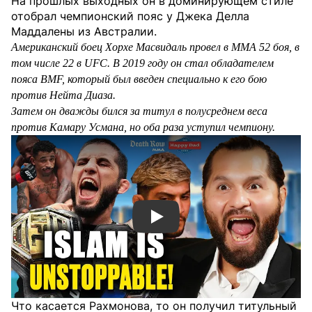
На прошлых выходных он в доминирующем стиле
отобрал чемпионский пояс у Джека Делла
Маддалены из Австралии.
Американский боец Хорхе Масвидаль провел в MMA 52 боя, в
том числе 22 в UFC. В 2019 году он стал обладателем
пояса BMF, который был введен специально к его бою
против Нейта Диаза.
Затем он дважды бился за титул в полусреднем веса
против Камару Усмана, но оба раза уступил чемпиону.
Смотреть видео YouTube
Что касается Рахмонова, то он получил титульный