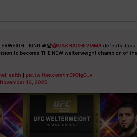
ERWEIGHT KING 👑🏆
@MAKHACHEVMMA
defeats Jack 
ision to become THE NEW welterweight champion of the
neHealth
]
pic.twitter.com/lm3fQlgGJv
November 16, 2025