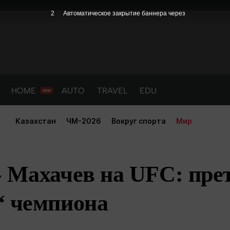
1
Автоматическое закрытие баннера через
HOME
AUTO
TRAVEL
EDU
Казахстан
ЧМ-2026
Вокруг спорта
Мир
 Махачев на UFC: пре
“ чемпиона
PORT
HEALTH
HOME
AUTO
Новости
порт
Новости
Новости