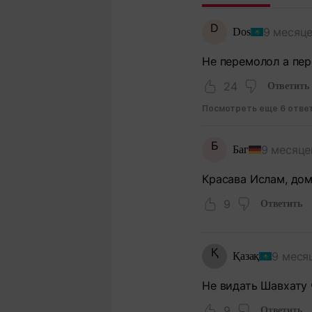
D
9 месяце
Dos
Не перемолол а пе
24
Ответить
Посмотреть еще 6 отве
Б
9 месяце
Баг
Красава Ислам, до
9
Ответить
Қ
9 меся
Қазақ
Не видать Шавхату 
9
Ответить