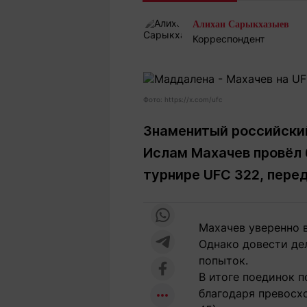
Статьи
Выгодно
В
Алихан Сарыкхазыев
Погода
Полезно
Т
Корреспондент
Спецпроекты
Любопытно
Л
ч
Рейтинги
Гороскопы
Рецепты
Фото: https://x.com/ufc
Знаменитый российский
Ислам Махачев провёл
О проекте
турнире UFC 322, пере
Редакция
Ре
Махачев уверенно в
+7 (777) 001 44 99
Однако довести де
попыток.
В итоге поединок п
благодаря превосх