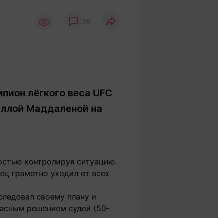
Вокруг света
Образование
28
Путевые
Учебные
заметки
заведения
Маршруты
ты
Заилийского
Алатау
пион лёгкого веса UFC
еллой Маддаленой на
Светлая тема
Мы в социальных сетях
ностью контролируя ситуацию.
ец грамотно уходил от всех
следовал своему плану и
ласным решением судей (50-