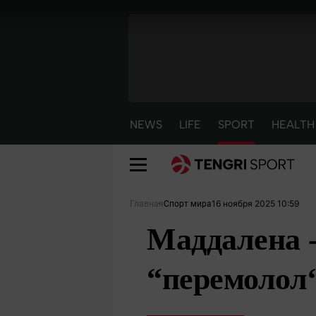
NEWS
LIFE
SPORT
HEALTH
16 ноября 2025 10:59
Главная
Спорт мира
Маддалена -
“перемолол
NEWS
LIFE
S
Новости
Красиво
С