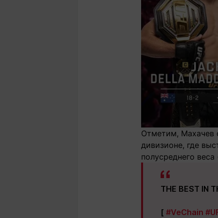
Отметим, Махачев 
дивизионе, где выс
полусреднего веса 
THE BEST IN 
[
#VeChain
#U