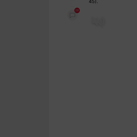
45).
28