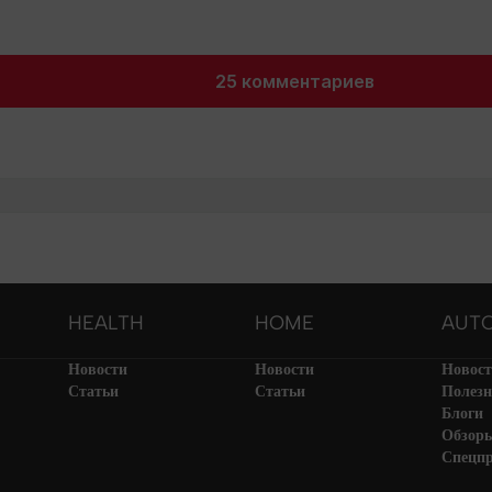
25 комментариев
HEALTH
HOME
AUT
Новости
Новости
Новос
Статьи
Статьи
Полезн
Блоги
Обзор
Спецп