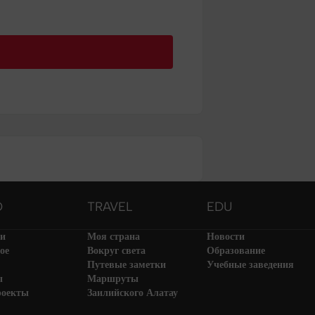
O
TRAVEL
EDU
ти
Моя страна
Новости
ое
Вокруг света
Образование
Путевые заметки
Учебные заведения
ы
Маршруты
роекты
Заилийского Алатау