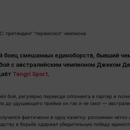
Статьи
округ спорта
Статьи
Полезное
ренды
Блоги
ига
Обзоры
емпионов
Спецпроек
 боец смешанных единоборств, бывший чем
 бой с австралийским чемпионом Джеком Д
Контакты редакции
Вакансии
Реклама
Пресс-центр
даёт
Tengri Sport
.
клама
ёл бой, регулярно переводя оппонента в партер и пол
+7 (700) 3 888 188
ло до удушающего приёма он так и не смог — австрали
олучился фактически в одну калитку: россиянин чётко 
одству в борьбе одержал убедительную победу единог