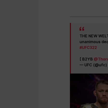
THE NEW WELT
unanimous dec
#UFC322
[ B2YB
@Thor
— UFC (@ufc)