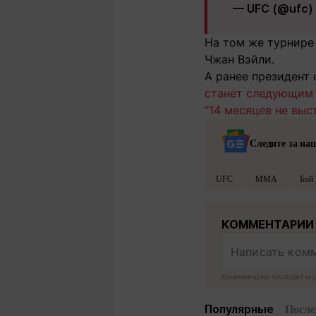
— UFC (@ufc)
На том же турнире
Чжан Вэйли.
А ранее президент
станет следующим
“14 месяцев не выс
Следите за на
UFC
MMA
Бой
КОММЕНТАРИИ
Комментарии проходят мо
Популярные
После