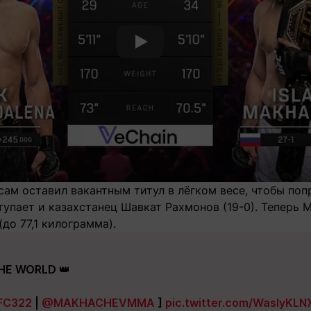
Смотреть видео YouTube
сам оставил вакантным титул в лёгком весе, чтобы по
тупает и казахстанец Шавкат Рахмонов (19-0). Теперь
(до 77,1 килограмма).
THE WORLD 👑
FC322
|
@MAKHACHEVMMA
]
pic.twitter.com/WasIyKLN