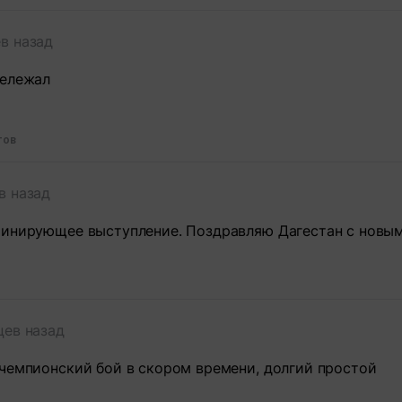
в назад
рележал
тов
в назад
минирующее выступление. Поздравляю Дагестан с новым
цев назад
чемпионский бой в скором времени, долгий простой