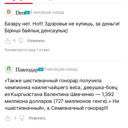
D
Den
9 месяцев назад
Базару нет. Но!!! Здоровье не купишь, за деньги!
Бірінші байлық денсаулық!
6
Ответить
Посмотреть еще 1 ответ
П
Павлодар
9 месяцев назад
«Также шестизначный гонорар получила
чемпионка наилегчайшего веса, девушка-боец
из Кыргызстана Валентина Шевченко — 1,392
миллиона долларов (727 миллионов тенге).» Ни
«шестизначный», а Семизначный гонорар!!!
-2
Ответить