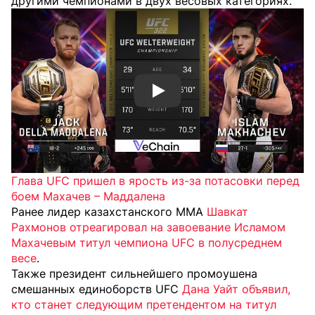
другими чемпионами в двух весовых категориях.
Смотреть видео YouTube
Глава UFC пришел в ярость из-за потасовки перед
боем Махачев – Маддалена
Ранее лидер казахстанского MMA
Шавкат
Рахмонов отреагировал на завоевание Исламом
Махачевым титул чемпиона UFC в полусреднем
весе
.
Также президент сильнейшего промоушена
смешанных единоборств UFC
Дана Уайт объявил,
кто станет следующим претендентом на титул