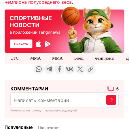
чемпиона полусреднего веса
.
UFC
MMA
ММА
Боец
чемпионы
Д
КОММЕНТАРИИ
6
Комментарии проходят модерацию редакцией
Популярные
Последние