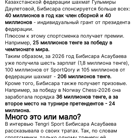
Казахстанской федерации шахмат Гульмиры
Даулетовой, Бибисара спонсируется больше всех:
40 миллионов в год как член сборной и 40
миллионов
- индивидуальный грант от президента
федерации.
Плюсом к этому спортсменка получает премии.
Например,
25 миллионов тенге за победу в
чемпионате мира.
Таким образом, за 2026 год Бибисара Асаубаева
уже получила шесть зарплат (1,8 миллиона тенге),
100 миллионов от SportQory и 105 миллионов от
федерации шахмат -
206 миллионов тенге.
Кроме того, Бибисара также получает призовые.
Например, за победу в Norway Chess-2026 она
заработала порядка
36 миллионов тенге, а за
второе место на турнире претендентов - 24
миллиона.
Много это или мало?
В интервью Tengri Sport Бибисара Асаубаева
рассказывала о своих тратах. Так, по словам
спортсменки, только одному тренеру ей