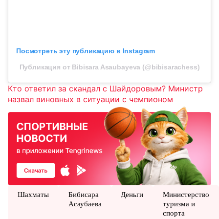
Посмотреть эту публикацию в Instagram
Публикация от Bibisara Asaubayeva (@bibisarachess)
Кто ответил за скандал с Шайдоровым? Министр
назвал виновных в ситуации с чемпионом
Шахматы
Бибисара
Деньги
Министерство
Асаубаева
туризма и
спорта