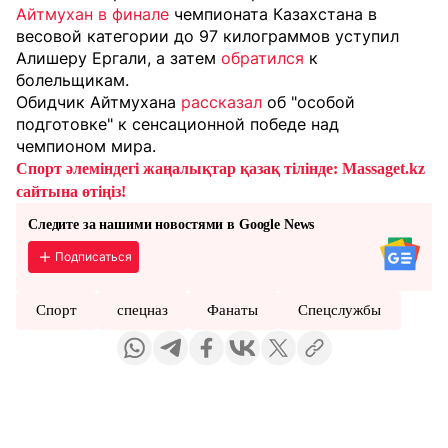
Айтмухан в финале
чемпионата Казахстана в
весовой категории до 97 килограммов уступил
Алишеру Ергали, а затем
обратился
к
болельщикам.
Обидчик Айтмухана
рассказал
об "особой
подготовке" к сенсационной победе над
чемпионом мира.
Спорт әлеміндегі жаңалықтар қазақ тілінде: Massaget.kz
сайтына өтіңіз!
Следите за нашими новостями в Google News
Подписаться
Спорт
спецназ
Фанаты
Спецслужбы