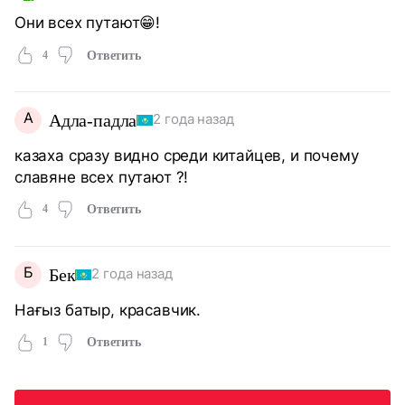
Они всех путают😁!
4
Ответить
А
Адла-падла
2 года назад
казаха сразу видно среди китайцев, и почему
славяне всех путают ?!
4
Ответить
Б
Бек
2 года назад
Нағыз батыр, красавчик.
1
Ответить