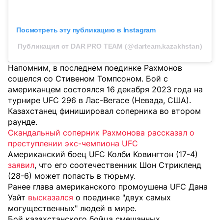
Посмотреть эту публикацию в Instagram
Публикация от DAR PRO TEAM (@darteam.kazakhstan)
Напомним, в последнем поединке Рахмонов
сошелся со Стивеном Томпсоном. Бой с
американцем состоялся 16 декабря 2023 года на
турнире UFC 296 в Лас-Вегасе (Невада, США).
Казахстанец финишировал соперника во втором
раунде.
Скандальный соперник Рахмонова рассказал о
преступлении экс-чемпиона UFC
Американский боец UFC Колби Ковингтон (17-4)
заявил
, что его соотечественник Шон Стрикленд
(28-6) может попасть в тюрьму.
Ранее глава американского промоушена UFC Дана
Уайт
высказался
о поединке "двух самых
могущественных" людей в мире.
Бой казахстанского бойца смешанных