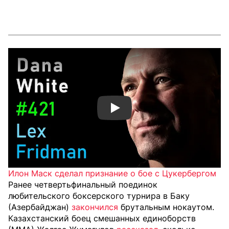
Смотреть видео YouTube
Илон Маск сделал признание о бое с Цукербергом
Ранее четвертьфинальный поединок
любительского боксерского турнира в Баку
(Азербайджан)
закончился
брутальным нокаутом.
Казахстанский боец смешанных единоборств