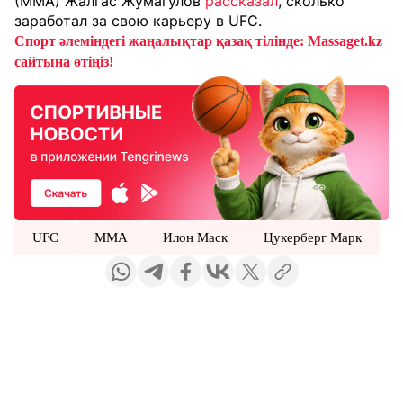
(ММА) Жалгас Жумагулов
рассказал
, сколько
заработал за свою карьеру в UFC.
Спорт әлеміндегі жаңалықтар қазақ тілінде: Massaget.kz
сайтына өтіңіз!
UFC
MMA
Илон Маск
Цукерберг Марк