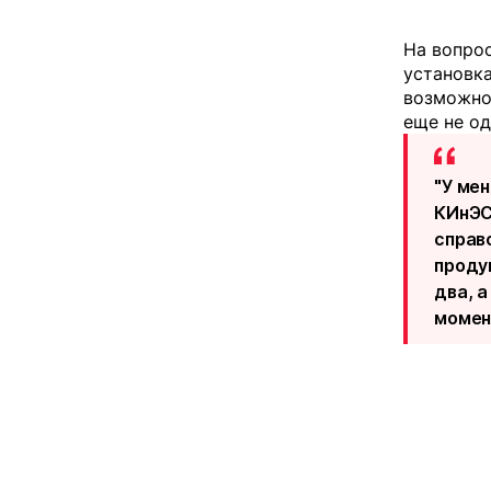
На вопрос
установка
возможнос
еще не од
"У мен
КИнЭС
справ
проду
два, 
момент