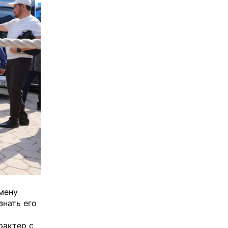
мену
знать его
рактер с