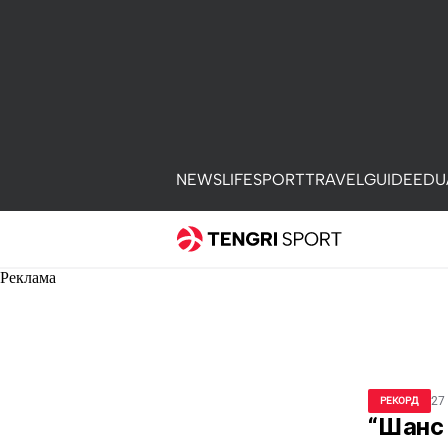
NEWS
LIFE
SPORT
TRAVEL
GUIDE
EDU
Реклама
27
РЕКОРД
“Шанс 