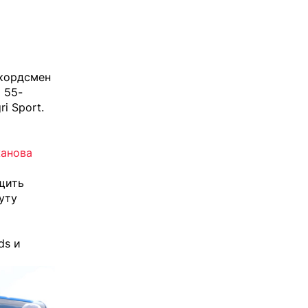
екордсмен
 55-
ri Sport
.
жанова
щить
уту
ds и