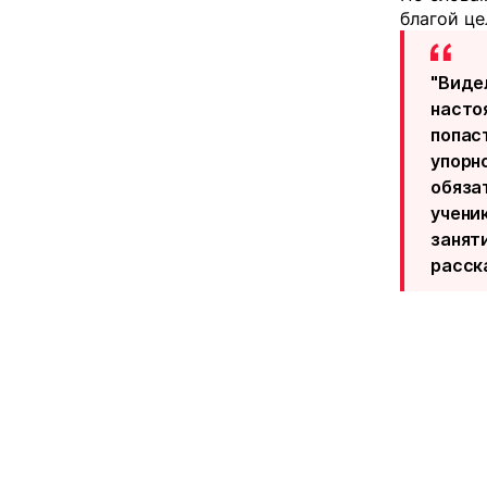
благой це
"Виде
насто
попаст
упорно
обязат
учени
занят
расска