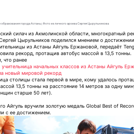
 образования города Астаны; Фото из личного архива Сергея Цырульникова
нский силач из Акмолинской области, многократный р
 Сергей Цырульников поделился мнением о достижении
чительницы из Астаны Айгуль Ержановой, передаёт
Teng
овила рекорд, протащив автобус массой в 13,5 тонны.
, что ранее
 учительница начальных классов из Астаны Айгуль Ер
ла новый мировой рекорд
ица столицы стала первой в мире, кому удалось прота
ассой 13,5 тонны на расстояние 14 метров за одну мин
нщин старше 50 лет).
го Айгуль вручили золотую медаль Global Best of Recor
ли с ее достижением.