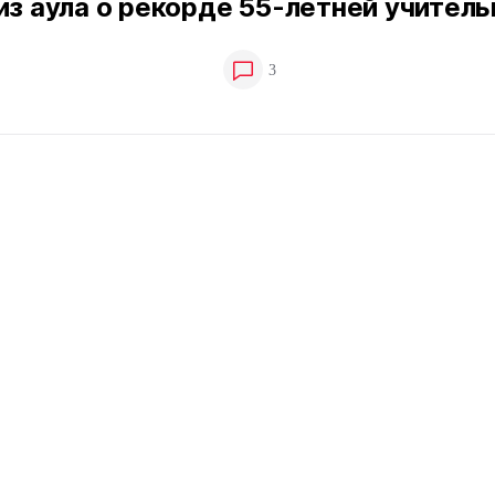
из аула о рекорде 55-летней учител
3