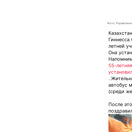
Фото: Управление
Казахста
Гиннесса
летней у
Она устан
Напомним
55-летняя
установи
. Жительн
автобус м
(среди же
После это
поздрави