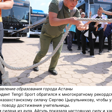
авление образования города Астаны
дент Tengri Sport обратился к многократному рекордс
 казахстанскому силачу Сергею Цырульникову, чтобы у
о поводу достижения учительницы.
 силача из аула, Айгуль показала настоящую силу и ха