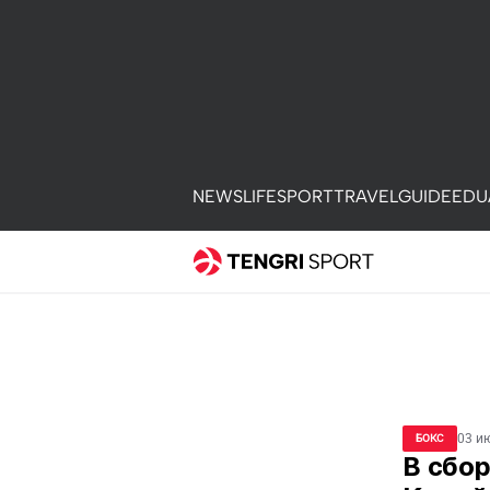
NEWS
LIFE
SPORT
TRAVEL
GUIDE
EDU
03 и
БОКС
В сбор