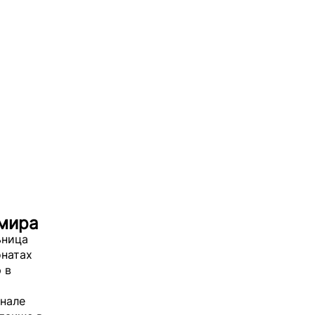
 мира
ьница
онатах
 в
инале