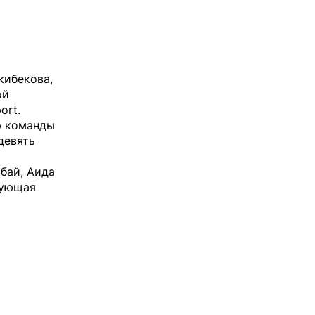
кибекова,
ой
port
.
р команды
девять
бай, Аида
вующая