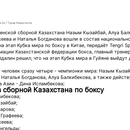
s.kz / Турар Казангапов
енской сборной Казахстана Назым Кызайбай, Алуа Бал
еева и Наталья Богданова вошли в состав национальн
а этап Кубка мира по боксу в Китае, передаёт
Tengri S
мации Казахстанской федерации бокса, главный трене
далин решил, что на этап Кубка мира в Гуйяне выйдут 
 человек сразу четыре - чемпионки мира: Назым Кызай
 Наталья Богданова, Алуа Балкибекова, а также дейст
 Азии - Дина Исламбекова;
 сборной Казахстана по боксу
ибекова;
зайбай;
арова;
Графеева;
еева;
нгельды;