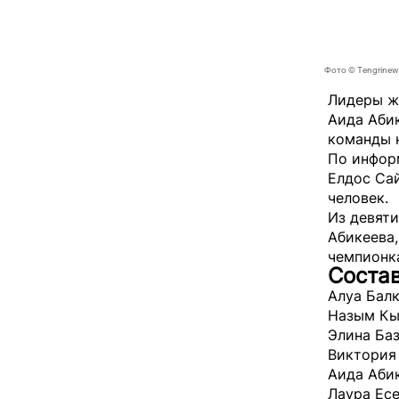
Фото © Tengrinew
Лидеры ж
Аида Абик
команды н
По инфор
Елдос Сай
человек.
Из девяти
Абикеева,
чемпионка
Состав
Алуа Балк
Назым Кы
Элина Баз
Виктория 
Аида Абик
Лаура Есе