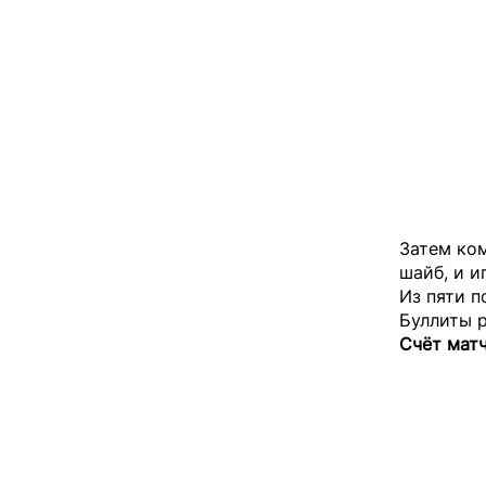
Затем ком
шайб, и и
Из пяти п
Буллиты 
Счёт матч