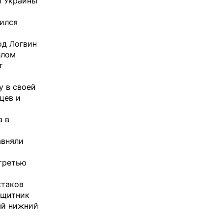
й Украины
тился
од Логвин
ллом
т
у в своей
цев и
в в
авняли
 третью
стаков
ащитник
ый нижний