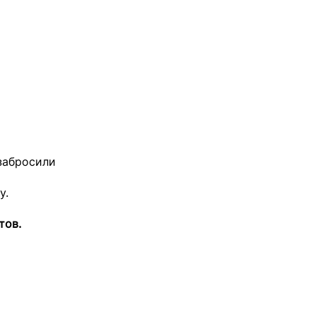
забросили
у.
тов.