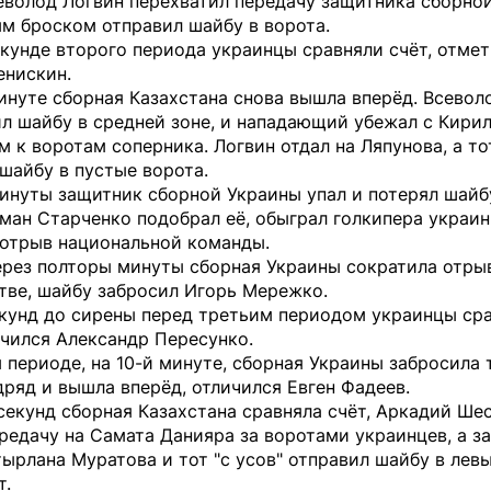
еволод Логвин перехватил передачу защитника сборно
м броском отправил шайбу в ворота.
екунде второго периода украинцы сравняли счёт, отме
енискин.
инуте сборная Казахстана снова вышла вперёд. Всевол
л шайбу в средней зоне, и нападающий убежал с Кири
 к воротам соперника. Логвин отдал на Ляпунова, а то
шайбу в пустые ворота.
инуты защитник сборной Украины упал и потерял шайб
оман Старченко подобрал её, обыграл голкипера украин
 отрыв национальной команды.
ерез полторы минуты сборная Украины сократила отры
тве, шайбу забросил Игорь Мережко.
екунд до сирены перед третьим периодом украинцы ср
ичился Александр Пересунко.
 периоде, на 10-й минуте, сборная Украины забросила
ряд и вышла вперёд, отличился Евген Фадеев.
секунд сборная Казахстана сравняла счёт, Аркадий Ше
редачу на Самата Данияра за воротами украинцев, а з
ырлана Муратова и тот "с усов" отправил шайбу в лев
т.