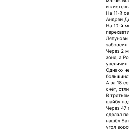
матче. Вс
и кистевы
На 11-й с
Андрей Д
На 10-й м
перехвати
Ляпуновым
забросил 
Через 2 м
зоне, а Р
увеличил
Однако ч
большинс
А за 18 с
счёт, отл
В третьем
шайбу под
Через 47 
сделал пе
нашёл Бат
угол воро