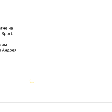
тче на
i Sport
.
ущим
л Андрея