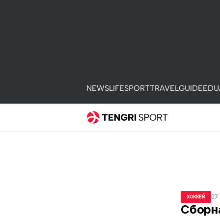
NEWS
LIFE
SPORT
TRAVEL
GUIDE
EDU
07
ХОККЕЙ
Сборна