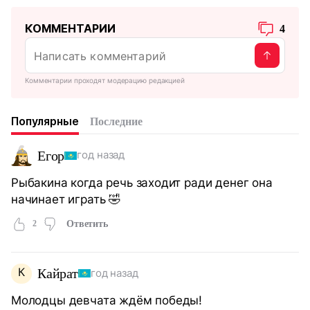
КОММЕНТАРИИ
4
Комментарии проходят модерацию редакцией
Популярные
Последние
Егор
год назад
Рыбакина когда речь заходит ради денег она
начинает играть 🤣
2
Ответить
К
Кайрат
год назад
Молодцы девчата ждём победы!