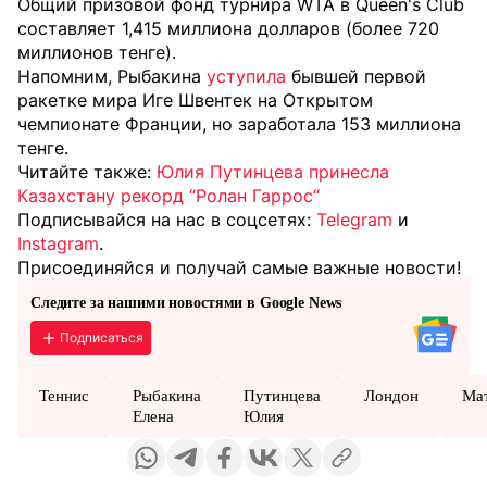
Общий призовой фонд турнира WTA в Queen's Club
составляет 1,415 миллиона долларов (более 720
миллионов тенге).
Напомним, Рыбакина
уступила
бывшей первой
ракетке мира Иге Швентек на Открытом
чемпионате Франции, но заработала 153 миллиона
тенге.
Читайте также:
Юлия Путинцева принесла
Казахстану рекорд “Ролан Гаррос“
Подписывайся на нас в соцсетях:
Telegram
и
Instagram
.
Присоединяйся и получай самые важные новости!
Следите за нашими новостями в Google News
Подписаться
Теннис
Рыбакина
Путинцева
Лондон
Ма
Елена
Юлия