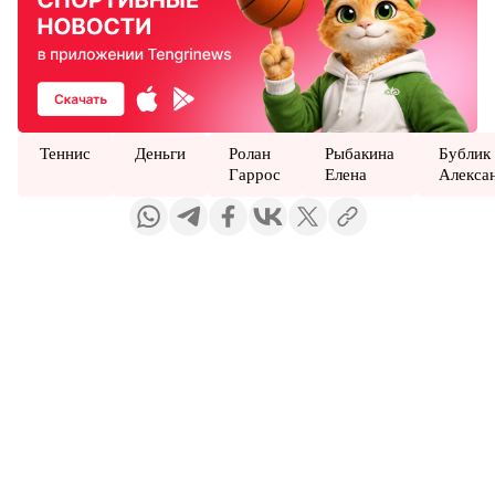
Теннис
Деньги
Ролан
Рыбакина
Бублик
Гаррос
Елена
Алекса