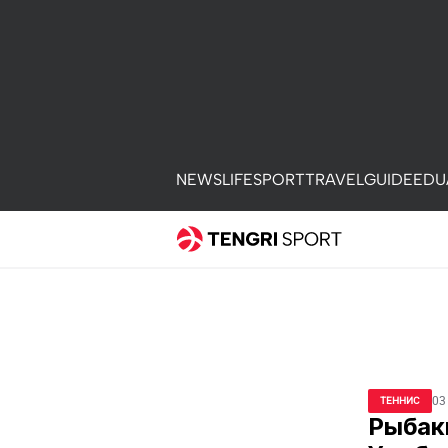
NEWS
LIFE
SPORT
TRAVEL
GUIDE
EDU
03
ТЕННИС
Рыбаки