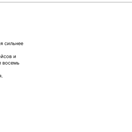
ся сильнее
эйсов и
л восемь
я.