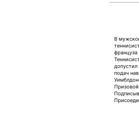
В мужской
теннисист
француза К
Теннисист
допустил
подач на
Уимблдонс
Призовой 
Подписыва
Присоеди