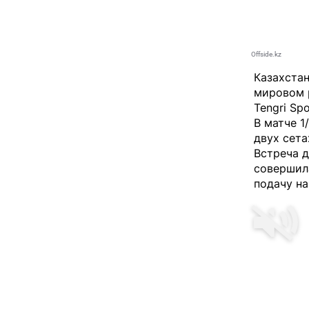
Offside.kz
Казахста
мировом р
Tengri Spo
В матче 1
двух сетах
Встреча д
совершил
подачу н