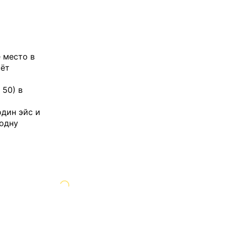
 место в
аёт
 50) в
один эйс и
 одну