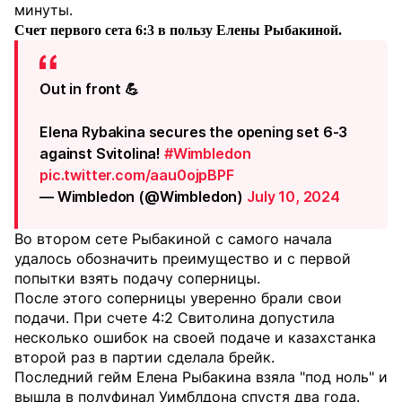
минуты.
Счет первого сета 6:3 в пользу Елены Рыбакиной.
Out in front 💪
Elena Rybakina secures the opening set 6-3
against Svitolina!
#Wimbledon
pic.twitter.com/aau0ojpBPF
— Wimbledon (@Wimbledon)
July 10, 2024
Во втором сете Рыбакиной с самого начала
удалось обозначить преимущество и с первой
попытки взять подачу соперницы.
После этого соперницы уверенно брали свои
подачи. При счете 4:2 Свитолина допустила
несколько ошибок на своей подаче и казахстанка
второй раз в партии сделала брейк.
Последний гейм Елена Рыбакина взяла "под ноль" и
вышла в полуфинал Уимблдона спустя два года.