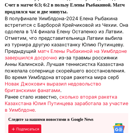
Счет в матче 6:3; 6:2 в пользу Елены Рыбакиной. Матч
продлился час и две минуты.
В полуфинале Уимблдона-2024 Елена Рыбакина
встретится с Барборой Крейчиковой из Чехии. Она
одолела в 1/4 финала Елену Остапенко из Латвии.
Отметим, что представительница Латвии выбила
из турнира другую казахстанку Юлию Путинцеву.
Предыдущий
матч Елены Рыбакиной на Уимблдоне
завершился досрочно
из-за травмы россиянки
Анны Калинской. Лучшая теннисистка Казахстана
пожелала сопернице скорейшего восстановления.
Во время Уимблдона вторая ракетка мира серб
Новак Джокович выразил недовольство
британскими фанатами
.
Ранее стало известно,
сколько вторая ракетка
Казахстана Юлия Путинцева заработала за участие
в Уимблдоне.
Следите за нашими новостями в Google News
Подписаться