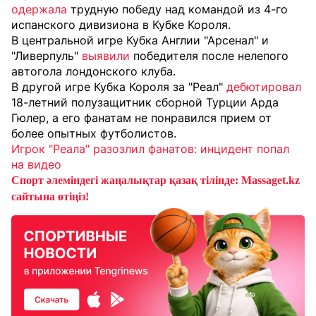
одержала
трудную победу над командой из 4-го
испанского дивизиона в Кубке Короля.
В центральной игре Кубка Англии "Арсенал" и
"Ливерпуль"
выявили
победителя после нелепого
автогола лондонского клуба.
В другой игре Кубка Короля за "Реал"
дебютировал
18-летний полузащитник сборной Турции Арда
Гюлер, а его фанатам не понравился прием от
более опытных футболистов.
Игрок "Реала" разозлил фанатов: инцидент попал
на видео
Спорт әлеміндегі жаңалықтар қазақ тілінде: Massaget.kz
сайтына өтіңіз!