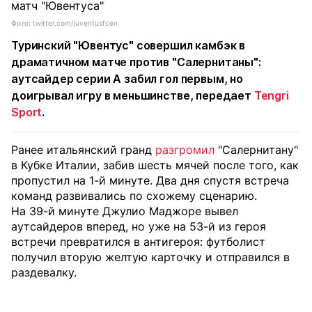
Фото: twitter.com/juventusfcen
Туринский "Ювентус" совершил камбэк в
драматичном матче против "Салернитаны":
аутсайдер серии А забил гол первым, но
доигрывал игру в меньшинстве, передает
Tengri
Sport
.
Ранее итальянский гранд
разгромил
"Салернитану"
в Кубке Италии, забив шесть мячей после того, как
пропустил на 1-й минуте. Два дня спустя встреча
команд развивались по схожему сценарию.
На 39-й минуте Джулио Маджоре вывел
аутсайдеров вперед, но уже на 53-й из героя
встречи превратился в антигероя: футболист
получил вторую желтую карточку и отправился в
раздевалку.