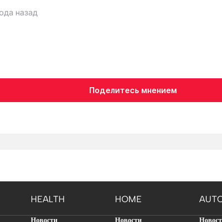
года назад
Поделитесь мнением
HEALTH
HOME
AUT
Новости
Новости
Новос