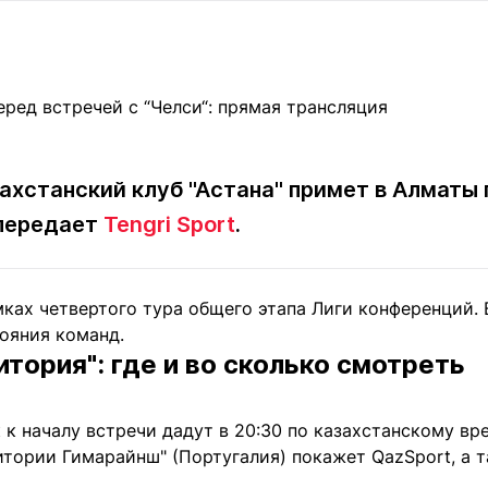
Статьи
округ спорта
Статьи
Полезное
ренды
Блоги
ига
Обзоры
емпионов
Спецпроек
азахстанский клуб "Астана" примет в Алматы
 передает
Tengri Sport
.
Контакты редакции
Вакансии
Реклама
Пресс-центр
ках четвертого тура общего этапа Лиги конференций. 
ояния команд.
клама
Витория": где и во сколько смотреть
+7 (700) 3 888 188
к началу встречи дадут в 20:30 по казахстанскому вр
итории Гимарайнш" (Португалия) покажет QazSport, а 