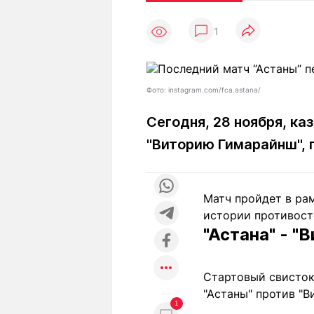
Статьи
Выгодно
В
1
Погода
Полезно
Т
Спецпроекты
Любопытно
Л
ч
Рейтинги
Гороскопы
Фото: instagram.com/fca.astana/
Рецепты
Сегодня, 28 ноября, к
"Виторию Гимарайнш",
О проекте
Матч пройдет в рам
истории противост
Редакция
Ре
"Астана" - "
+7 (777) 001 44 99
Стартовый свисток 
"Астаны" против "В
1