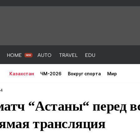
HOME
AUTO
TRAVEL
EDU
Казахстан
ЧМ-2026
Вокруг спорта
Мир
54
атч “Астаны“ перед в
рямая трансляция
PORT
HEALTH
HOME
AUTO
Новости
порт
Новости
Новости