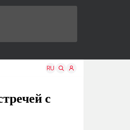
стречей с
TRAVEL
EDU
Моя страна
Новости