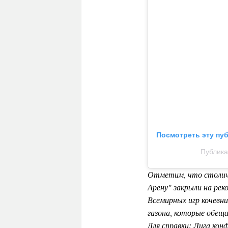
Посмотреть эту пу
Публика
Отметим, что столичн
Арену" закрыли на рек
Всемирных игр кочевн
газона, которые обеща
Для справки: Лига кон