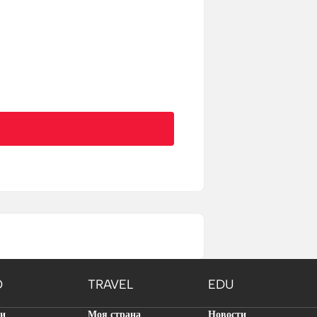
O
TRAVEL
EDU
ти
Моя страна
Новости