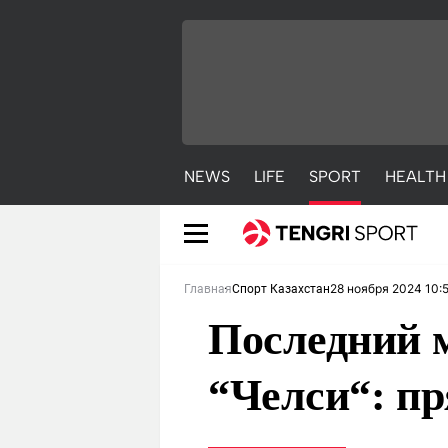
NEWS
LIFE
SPORT
HEALTH
28 ноября 2024 10:
Главная
Спорт Казахстан
Последний м
“Челси“: п
NEWS
LIFE
S
Новости
Красиво
С