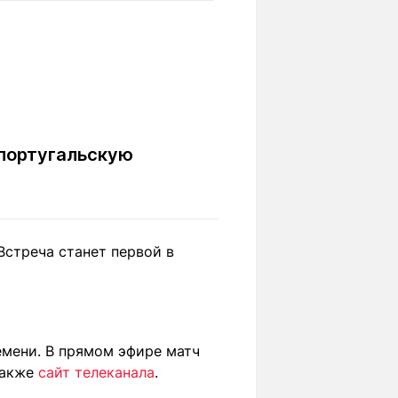
Вокруг света
Образование
Путевые
Учебные
заметки
заведения
Маршруты
ты
Заилийского
Алатау
 португальскую
Светлая тема
Встреча станет первой в
Мы в социальных сетях
емени. В прямом эфире матч
также
сайт телеканала
.