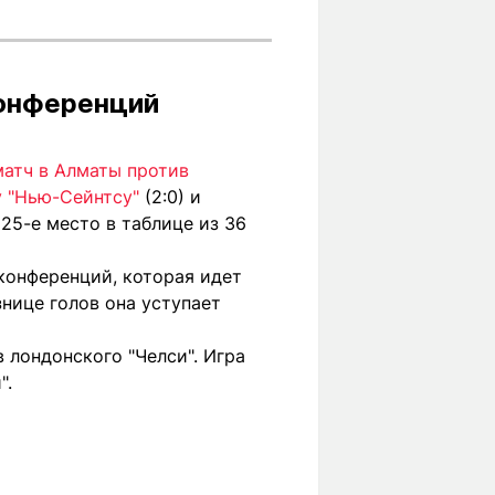
конференций
матч в Алматы против
у "Нью-Сейнтсу"
(2:0) и
 25-е место в таблице из 36
конференций, которая идет
знице голов она уступает
 лондонского "Челси". Игра
".