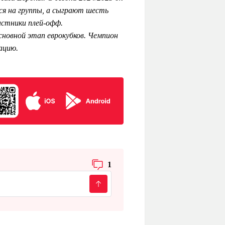
тся на группы, а сыграют шесть
астники плей-офф.
сновной этап еврокубков. Чемпион
ацию.
1