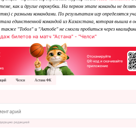
теме, как и другие еврокубки. На первом этапе команды не деля
остях) с разными командами. По результатам игр определятся уч
тала единственной командой из Казахстана, которая вышла в о
 также "Тобол" и "Актобе" не смогли пробиться через квалифик
даж билетов на матч "Астана" - "Челси"
нций
Челси
Астана ФК
дерацию редакцией