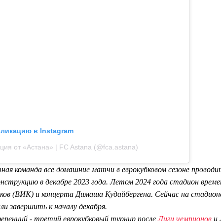
бликацию в Instagram
ция от «Астана» | FC Astana (@fca.astana)
ая команда все домашние матчи в еврокубковом сезоне провод
онструкцию в декабре 2023 года. Летом 2024 года стадион врем
иков (ВИК) и концерта Димаша Кудайбергена. Сейчас на стадион
ли завершить к началу декабря.
ференций - третий еврокубковый турнир после
Лиги чемпионов
и 