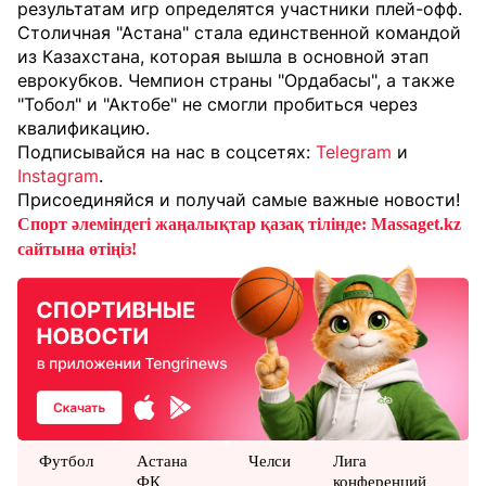
результатам игр определятся участники плей-офф.
Столичная "Астана" стала единственной командой
из Казахстана, которая вышла в основной этап
еврокубков. Чемпион страны "Ордабасы", а также
"Тобол" и "Актобе" не смогли пробиться через
квалификацию.
Подписывайся на нас в соцсетях:
Telegram
и
Instagram
.
Присоединяйся и получай самые важные новости!
Спорт әлеміндегі жаңалықтар қазақ тілінде: Massaget.kz
сайтына өтіңіз!
Футбол
Астана
Челси
Лига
ФК
конференций