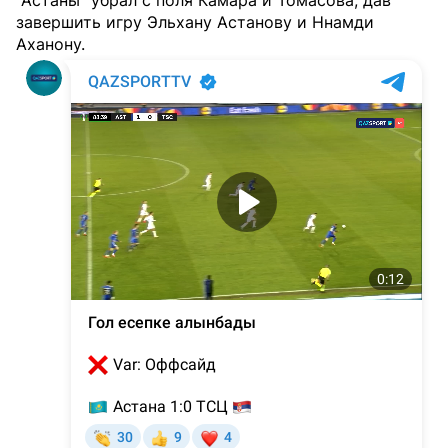
"Астаны" убрал с поля Камара и Томасова, дав
завершить игру Эльхану Астанову и Ннамди
Аханону.