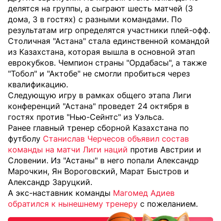
делятся на группы, а сыграют шесть матчей (3
дома, 3 в гостях) с разными командами. По
результатам игр определятся участники плей-офф.
Столичная "Астана" стала единственной командой
из Казахстана, которая вышла в основной этап
еврокубков. Чемпион страны "Ордабасы", а также
"Тобол" и "Актобе" не смогли пробиться через
квалификацию.
Следующую игру в рамках общего этапа Лиги
конференций "Астана" проведет 24 октября в
гостях против "Нью-Сейнтс" из Уэльса.
Ранее главный тренер сборной Казахстана по
футболу
Станислав Черчесов объявил состав
команды на матчи Лиги наций
против Австрии и
Словении. Из "Астаны" в него попали Александр
Марочкин, Ян Вороговский, Марат Быстров и
Александр Заруцкий.
А экс-наставник команды
Магомед Адиев
обратился к нынешнему тренеру
с пожеланием.