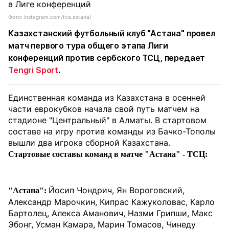
Фото: instagram.com/fca.astana/
Казахстанский футбольный клуб "Астана" провел
матч первого тура общего этапа Лиги
конференций против сербского ТСЦ, передает
Tengri Sport
.
Единственная команда из Казахстана в осенней
части еврокубков начала свой путь матчем на
стадионе "Центральный" в Алматы. В стартовом
составе на игру против команды из Бачко-Тополы
вышли два игрока сборной Казахстана.
Стартовые составы команд в матче "Астана" - ТСЦ:
Йосип Чондрич, Ян Вороговский,
"Астана":
Александр Марочкин, Кипрас Кажуколовас, Карло
Бартолец, Алекса Аманович, Назми Грипши, Макс
Эбонг, Усман Камара, Марин Томасов, Чинеду