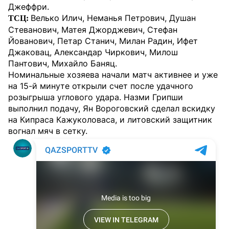
Джеффри.
Велько Илич, Неманья Петрович, Душан
ТСЦ:
Стеванович, Матея Джорджевич, Стефан
Йованович, Петар Станич, Милан Радин, Ифет
Джаковац, Александар Чиркович, Милош
Пантович, Михайло Баняц.
Номинальные хозяева начали матч активнее и уже
на 15-й минуте открыли счет после удачного
розыгрыша углового удара. Назми Грипши
выполнил подачу, Ян Вороговский сделал вскидку
на Кипраса Кажуколоваса, и литовский защитник
вогнал мяч в сетку.