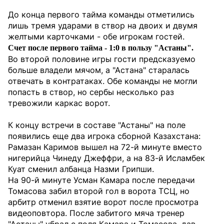
До конца первого тайма команды отметились
лишь тремя ударами в створ на двоих и двумя
желтыми карточками - обе игрокам гостей.
Счет после первого тайма - 1:0 в пользу "Астаны".
Во второй половине игры гости предсказуемо
больше владели мячом, а "Астана" старалась
отвечать в контратаках. Обе команды не могли
попасть в створ, но сербы несколько раз
тревожили каркас ворот.
К концу встречи в составе "Астаны" на поле
появились еще два игрока сборной Казахстана:
Рамазан Каримов вышел на 72-й минуте вместо
нигерийца Чинеду Джеффри, а на 83-й Исламбек
Куат сменил албанца Назми Грипши.
На 90-й минуте Усман Камара после передачи
Томасова забил второй гол в ворота ТСЦ, но
арбитр отменил взятие ворот после просмотра
видеоповтора. После забитого мяча тренер