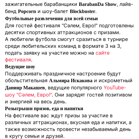
зажигательные барабанщики
, лайв-
BarabanDa Show
бенд
и шоу-балет
.
Popcorn
Blockbuster
Футбольные развлечения для всей семьи
Для гостей фестиваля "Сәлем, Евро!" подготовлены
десятки спортивных аттракционов с призами.
А любители футбола смогут сразиться в турнире
среди любительских команд в формате 3 на 3,
подать заявку на участие можно на
сайте
фестиваля
.
Ведущие шоу
Поддерживать праздничное настроение будут
обольстительная
и искрометный
Альмира Искакова
, ведущие популярного
YouTube-
Данияр Макашев
шоу "Сәлем, Евро!"
. Они зарядят гостей позитивом
и энергией на весь день.
Розыгрыши призов, еда и напитки
На фестивале вас ждут призы за участие в
различных аттракционах, вкусная еда и напитки, а
также возможность провести незабываемый день
в кругу семьи и друзей.