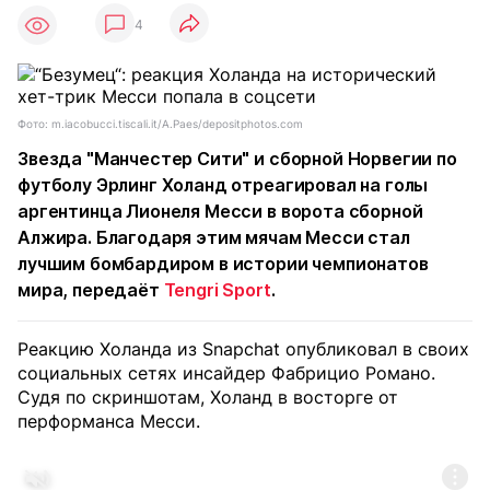
4
Фото: m.iacobucci.tiscali.it/A.Paes/depositphotos.com
Звезда "Манчестер Сити" и сборной Норвегии по
футболу Эрлинг Холанд отреагировал на голы
аргентинца Лионеля Месси в ворота сборной
Алжира. Благодаря этим мячам Месси стал
лучшим бомбардиром в истории чемпионатов
мира, передаёт
Tengri Sport
.
Реакцию Холанда из Snapchat опубликовал в своих
социальных сетях инсайдер Фабрицио Романо.
Судя по скриншотам, Холанд в восторге от
перформанса Месси.