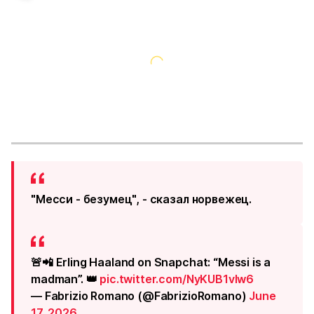
"Месси - безумец", - сказал норвежец.
🚨📲 Erling Haaland on Snapchat: “Messi is a
madman”. 👑
pic.twitter.com/NyKUB1vIw6
— Fabrizio Romano (@FabrizioRomano)
June
17, 2026