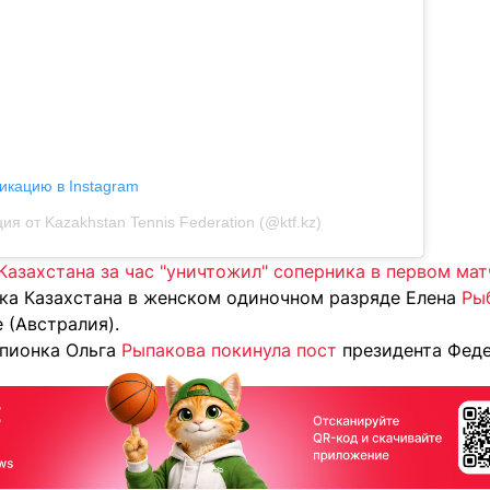
икацию в Instagram
ия от Kazakhstan Tennis Federation (@ktf.kz)
азахстана за час "уничтожил" соперника в первом мат
тка Казахстана в женском одиночном разряде Елена
Рыб
 (Австралия).
пионка Ольга
Рыпакова покинула пост
президента Феде