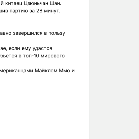
ий китаец Цзюньчэн Шан.
шив партию за 28 минут.
равно завершился в пользу
ае, если ему удастся
обьется в топ-10 мирового
 американцами Майклом Ммо и