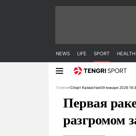
NEWS
LIFE
SPORT
HEALTH
09 января 2026 16:
Главная
Спорт Казахстан
Первая раке
разгромом з
NEWS
LIFE
S
Новости
Красиво
С