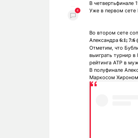
В четвертьфинале 1
Уже в первом сете 
4
Во втором сете соп
Александра
6:1; 7:6 (
Отметим, что Бубли
выиграть турнир в 
рейтинга ATP в му
В полуфинале Алек
Маркосом Хироном