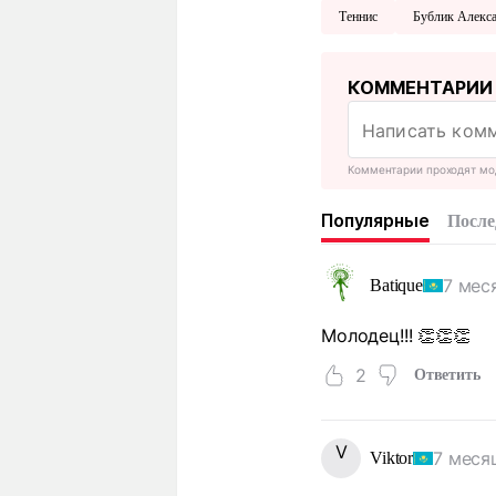
Теннис
Бублик Алекс
КОММЕНТАРИИ
Комментарии проходят мо
Популярные
После
7 мес
Batique
Молодец!!! 👏👏👏
2
Ответить
V
7 меся
Viktor