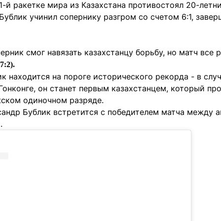
1-й ракетке мира из Казахстана противостоял 20-летн
Бублик учинил сопернику разгром со счетом 6:1, завер
ерник смог навязать казахстанцу борьбу, но матч все 
7:2).
к находится на пороге исторического рекорда - в случ
Гонконге, он станет первым казахстанцем, который пр
жском одиночном разряде.
сандр Бублик встретится с победителем матча между
.