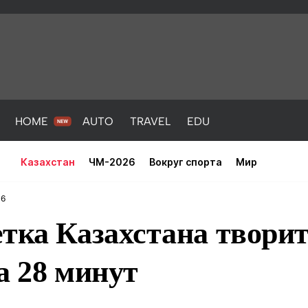
HOME
AUTO
TRAVEL
EDU
Казахстан
ЧМ-2026
Вокруг спорта
Мир
36
тка Казахстана творит
а 28 минут
PORT
HEALTH
HOME
AUTO
Новости
порт
Новости
Новости