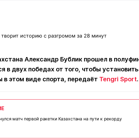
Статьи
округ спорта
Статьи
Полезное
ренды
Блоги
ига
Обзоры
емпионов
Спецпроек
хстана Александр Бублик прошел в полуфин
ся в двух победах от того, чтобы установит
Контакты редакции
Вакансии
Реклама
Пресс-центр
 в этом виде спорта, передаёт
Tengri Sport
.
клама
+7 (700) 3 888 188
ИЕ
улся матч первой ракетки Казахстана на пути к рекорду