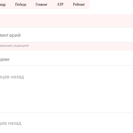
андр
Победа
Гонконг
ATP
Рейтинг
дерацию редакцией
дние
яцев назад
цев назад