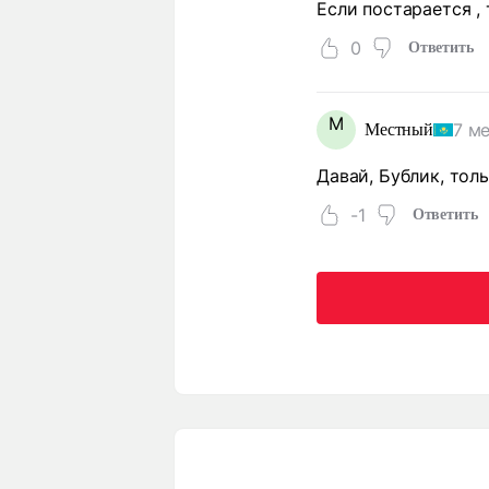
Если постарается ,
0
Ответить
М
7 м
Местный
Давай, Бублик, толь
-1
Ответить