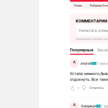
Теннис
Рыбакина Еле
КОММЕНТАРИИ
Комментарии проходят мо
Популярные
После
А
7 мес
атыгай
Устала немного,быв
отдохнуть. Все так
1
Ответить
А
7 м
Амиржан