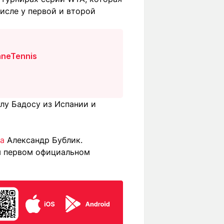
числе у первой и второй
aneTennis
лу Бадосу из Испании и
на
Александр Бублик.
ем первом официальном