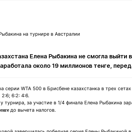
Статьи
округ спорта
Статьи
Полезное
ренды
Блоги
ига
Обзоры
емпионов
Спецпроек
захстана Елена Рыбакина не смогла выйти в
заработала около 19 миллионов тенге, пере
Контакты редакции
Вакансии
Реклама
Пресс-центр
ра серии WTA 500 в Брисбене казахстанка в трех сета
клама
:6; 6:2: 4:6.
+7 (700) 3 888 188
у турнира, за участие в 1/4 финала Елена Рыбакина за
до вычета налогов.
тенге
овой завершилась победная серия Елены Рыбакиной в 