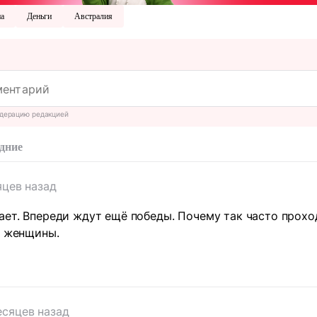
на
Деньги
Австралия
дерацию редакцией
дние
яцев назад
ает. Впереди ждут ещё победы. Почему так часто прохо
и женщины.
есяцев назад