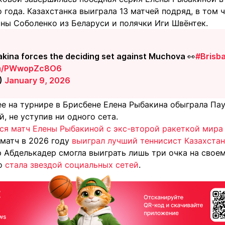
 года. Казахстанка выиграла 13 матчей подряд, в том 
ины Соболенко из Беларуси и полячки Иги Швёнтек.
kina forces the deciding set against Muchova 👀
#Brisb
com/PWwopZc8O6
)
January 9, 2026
е на турнире в Брисбене Елена Рыбакина обыграла Пау
, не уступив ни одного сета.
ся матч Елены Рыбакиной с экс-второй ракеткой мира
 матч в 2026 году
выиграл лучший теннисист Казахста
р Абделькадер смогла выиграть лишь три очка на сво
но
стала звездой социальных сетей
.