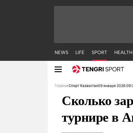
NEWS
LIFE
SPORT
HEALTH
09 января 2026 09:
Главная
Спорт Казахстан
Сколько за
турнире в 
NEWS
LIFE
S
Новости
Красиво
С