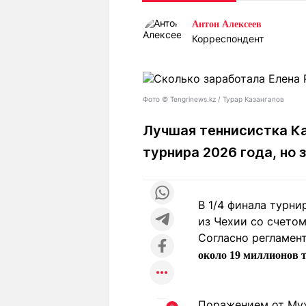
Статьи
Выгодно
В
Антон Алексеев
Погода
Полезно
Т
Корреспондент
Спецпроекты
Любопытно
Л
ч
Рейтинги
Гороскопы
Рецепты
Фото © Tengrinews.kz / Турар Казангапов
Лучшая теннисистка Ка
турнира 2026 года, но 
О проекте
В 1/4 финала турни
Редакция
Ре
из Чехии со счетом 2
+7 (777) 001 44 99
Согласно регламент
около 19 миллионов 
Поражением от Мух