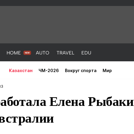
HOME
AUTO
TRAVEL
EDU
Казахстан
ЧМ-2026
Вокруг спорта
Мир
33
работала Елена Рыбаки
Австралии
PORT
HEALTH
HOME
AUTO
Новости
порт
Новости
Новости