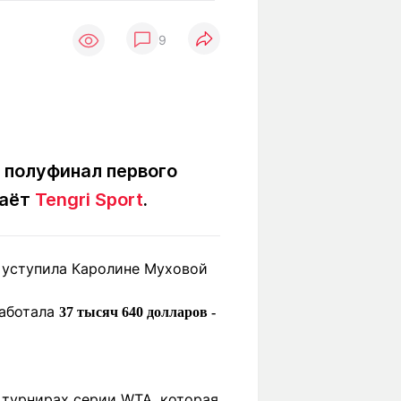
Вокруг света
Образование
9
Путевые
Учебные
заметки
заведения
Маршруты
ты
Заилийского
Алатау
 полуфинал первого
даёт
Tengri Sport
.
Светлая тема
х уступила Каролине Муховой
Мы в социальных сетях
работала
37 тысяч 640 долларов -
турнирах серии WTA, которая