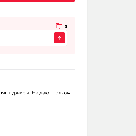
9
дят турниры. Не дают толком