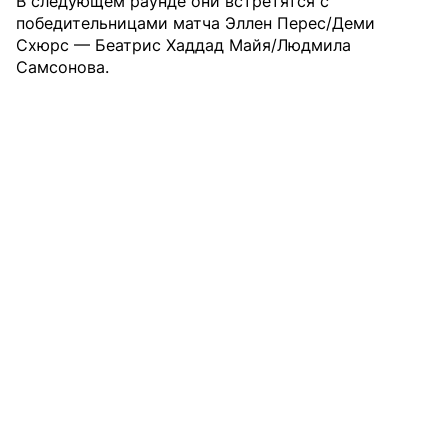
В следующем раунде они встретятся с
победительницами матча Эллен Перес/Деми
Схюрс — Беатрис Хаддад Майя/Людмила
Самсонова.