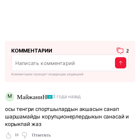
КОММЕНТАРИИ
2
Комментарии проходят модерацию редакцией
М
МайжаниН
3 года назад
осы тенгри спортшылардын акшасын санап
шаршамайды корупционерлердыкын санасай и
корыкпай жаз
10
Ответить