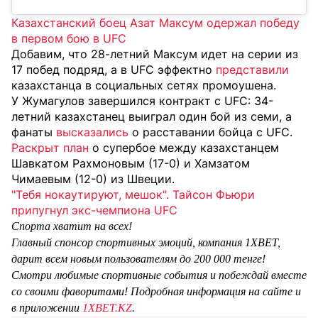
Казахстанский боец Азат Максум одержал победу
в первом бою в UFC
Добавим, что 28-летний Максум идет на серии из
17 побед подряд, а в UFC эффектно
представили
казахстанца в социальных сетях промоушена.
У Жумагулов завершился контракт с UFC: 34-
летний казахстанец выиграл один бой из семи, а
фанаты
высказались
о расставании бойца с UFC.
Раскрыт план
о супербое между казахстанцем
Шавкатом Рахмоновым (17-0) и Хамзатом
Чимаевым (12-0) из Швеции.
"Тебя нокаутируют, мешок". Тайсон Фьюри
припугнул экс-чемпиона UFC
Спорта хватит на всех!
Главный спонсор спортивных эмоций, компания 1XBET,
дарит всем новым пользователям до 200 000 тенге!
Смотри любимые спортивные события и побеждай вместе
со своими фаворитами! Подробная информация на сайте и
в приложении
1XBET.KZ
.