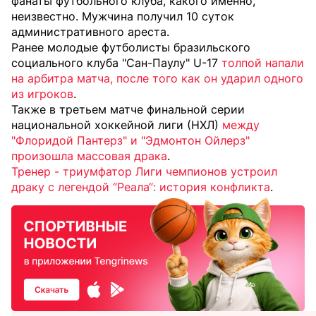
фанаты футбольного клуба, какого именно,
неизвестно. Мужчина получил 10 суток
административного ареста.
Ранее молодые футболисты бразильского
социального клуба "Сан-Паулу" U-17
толпой напали
на арбитра матча, после того как он ударил одного
из игроков
.
Также в третьем матче финальной серии
национальной хоккейной лиги (НХЛ)
между
"Флоридой Пантерз" и "Эдмонтон Ойлерз"
произошла массовая драка
.
Тренер - триумфатор Лиги чемпионов устроил
драку с легендой “Реала“: история конфликта
.