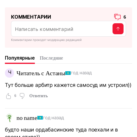
КОММЕНТАРИИ
6
Комментарии проходят модерацию редакцией
Популярные
Последние
Ч
Читатель с Астаны
год назад
Тут больше арбитр кажется самосуд им устроил))
6
Ответить
no name
год назад
будто наши ордабасинские туда поехали и в
своем стиле))