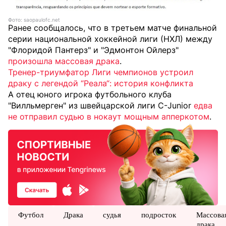
Фото: saopaulofc.net
Ранее сообщалось, что в третьем матче финальной
серии национальной хоккейной лиги (НХЛ) между
"Флоридой Пантерз" и "Эдмонтон Ойлерз"
произошла массовая драка
.
Тренер-триумфатор Лиги чемпионов устроил
драку с легендой “Реала“: история конфликта
А отец юного игрока футбольного клуба
"Вилльмерген" из швейцарской лиги C-Junior
едва
не отправил судью в нокаут мощным апперкотом
.
Футбол
Драка
судья
подросток
Массова
драка