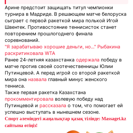
Арине предстоит защищать титул чемпионки
турнира в Мадриде. В решающем матче белоруска
сыграет с первой ракеткой мира полькой Игой
Швентек. Противостояние теннисисток станет
повторением прошлогоднего финала
соревнований.
"Я зарабатываю хорошие деньги, но..." Рыбакина
раскритиковала WTA
Ранее 24-летняя казахстанка
одержала
победу в
матче против своей соотечественницы Юлии
Путинцевой. А перед игрой со второй ракеткой
мира она
назвала
главный минус женского
тенниса.
Также первая ракетка Казахстана
прокомментировала
волевую победу над
Путинцевой и
рассказала
о том, что помогает ей
успешно выступать в нынешнем сезоне.
Спорт әлеміндегі жаңалықтар қазақ тілінде: Massaget.kz
сайтына өтіңіз!