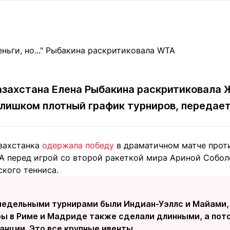
Статьи
округ спорта
Статьи
Полезное
ренды
Блоги
ига
Обзоры
емпионов
Спецпроек
азахстана Елена Рыбакина раскритиковала
лишком плотный график турниров, передае
Контакты редакции
Вакансии
Реклама
Пресс-центр
азахстанка
одержала победу
в драматичном матче прот
А перед игрой со второй ракеткой мира Ариной Собол
клама
кого тенниса.
+7 (700) 3 888 188
недельными турнирами были Индиан-Уэллс и Майами, 
ры в Риме и Мадриде также сделали длинными, а по
нции. Это все крупные ивенты.