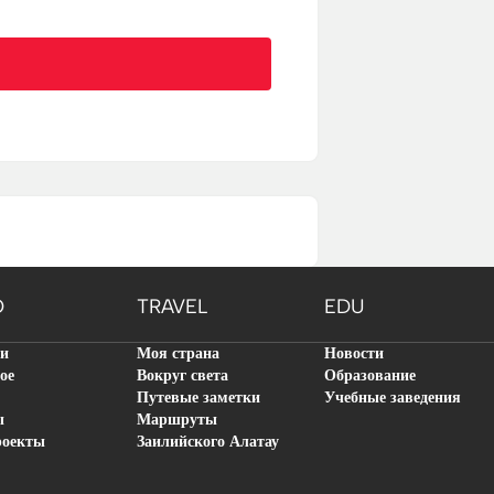
O
TRAVEL
EDU
ти
Моя страна
Новости
ое
Вокруг света
Образование
Путевые заметки
Учебные заведения
ы
Маршруты
роекты
Заилийского Алатау