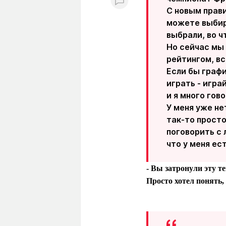
С новым прави
можете выбира
выбрали, во ч
Но сейчас мы 
рейтингом, вс
Если бы графи
играть - играй
и я много гов
У меня уже не
так-то просто
поговорить с
что у меня ес
- Вы затронули эту т
Просто хотел понять,