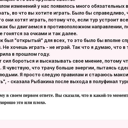
лом изменений у нас появилось много обязательных в
ть, во что вы хотите играть. Было бы справедливо,
то они хотят играть, потому что, если тур устроит вс
как бы двигаемся в противоположном направлении, по
е гонятся за очками и так далее.
к был "открытый" для всех, то это было бы вполне с
. Не хочешь играть - не играй. Так что я думаю, что в
орила в прошлом году.
т сил бороться и высказывать свое мнение, потому ч
. Я чувствую, что трачу больше энергии, пытаясь сде
 людьми. Я просто следую правилам и стараюсь макси
ть", - сказала Рыбакина после выхода в полуфинал ту
ему в своем первом ответе. Вы сказали, что в какой-то момент
 хорошо это или плохо.