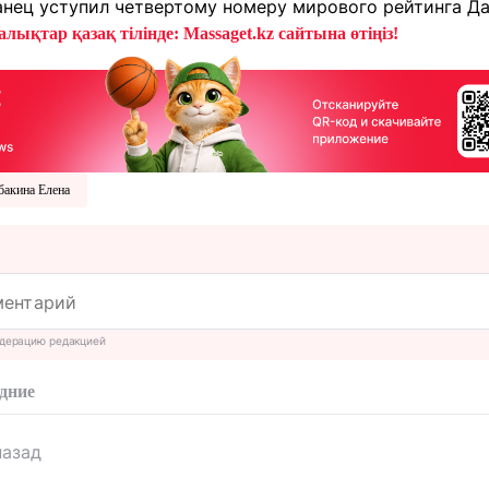
танец уступил четвертому номеру мирового рейтинга Д
лықтар қазақ тілінде: Massaget.kz сайтына өтіңіз!
бакина Елена
дерацию редакцией
дние
назад