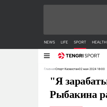
NEWS
LIFE
SPORT
HEALTH
02 мая 2024 18:00
Главная
Спорт Казахстан
"Я зарабаты
Рыбакина р
NEWS
LIFE
S
Новости
Красиво
С