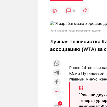
Статьи
Выгодно
В
8
Погода
Полезно
Т
Спецпроекты
Любопытно
Л
ч
Рейтинги
Гороскопы
Фото: LyazaTretyakova/depositphotos.com/
Рецепты
Лучшая теннисистка К
ассоциацию (WTA) за с
О проекте
Ранее 24-летняя к
Юлии Путинцевой. 
Редакция
Ре
главный минус женс
+7 (777) 001 44 99
"Раньше двух
теперь турни
8
чемпионат Фра