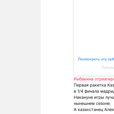
Посмотреть эту пу
Публика
Рыбакина отреагир
Первая ракетка Ка
в 1/4 финала мадри
Накануне игры луч
нынешнем сезоне.
А казахстанец Але