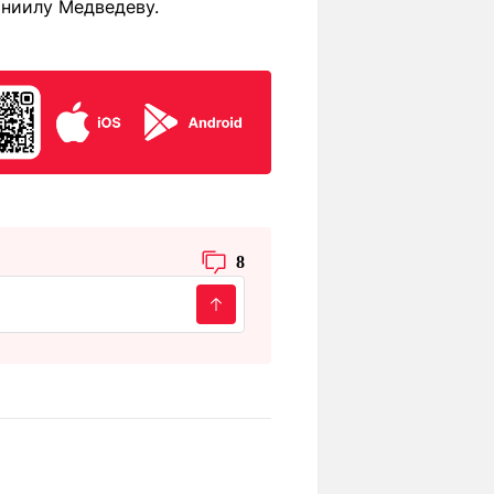
аниилу Медведеву.
8