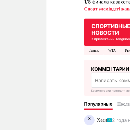
1/8 финала казахс
Спорт әлеміндегі жаңа
Теннис
WTA
Ры
КОММЕНТАРИИ
Комментарии проходят мо
Популярные
После
Х
2 года 
Хаан