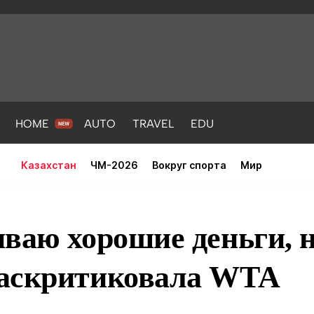
HOME
AUTO
TRAVEL
EDU
Казахстан
ЧМ-2026
Вокруг спорта
Мир
ваю хорошие деньги, но
аскритиковала WTA
PORT
HEALTH
HOME
AUTO
Новости
порт
Новости
Новости