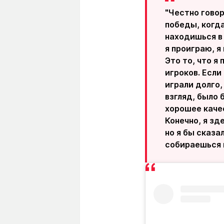
"Честно говор
победы, когд
находишься в 
я проиграю, я
Это то, что я
игроков. Если
играли долго,
взгляд, было 
хорошее качес
Конечно, я зд
но я бы сказа
собираешься и