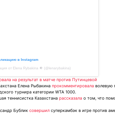
бликацию в Instagram
ция от Elena Rybakina 🐠 (@lenarybakina)
овала на результат в матче против Путинцевой
захстана Елена Рыбакина
прокомментировала
волевую 
дского турнира категории WTA 1000.
шая теннисистка Казахстана
рассказала
о том, что пом
ксандр Бублик
совершил
суперкамбэк в игре против ам