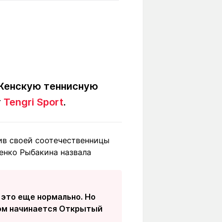
Вокруг света
Образование
Путевые
Учебные
заметки
заведения
Маршруты
ты
Заилийского
Алатау
 Женскую теннисную
т
Tengri Sport
.
Светлая тема
ив своей соотечественницы
енко Рыбакина назвала
Мы в социальных сетях
это еще нормально. Но
том начинается Открытый