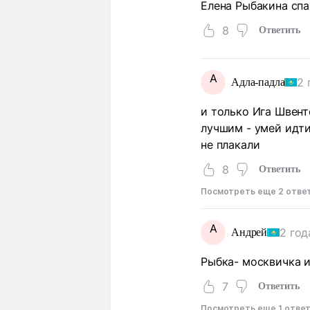
Елена Рыбакина спа
8
Ответить
А
2 
Адла-падла
и только Ига Швент
лучшим - умей идти
не плакали
8
Ответить
Посмотреть еще 2 отве
А
2 год
Андрей
Рыбка- москвичка и
7
Ответить
Посмотреть еще 1 отве