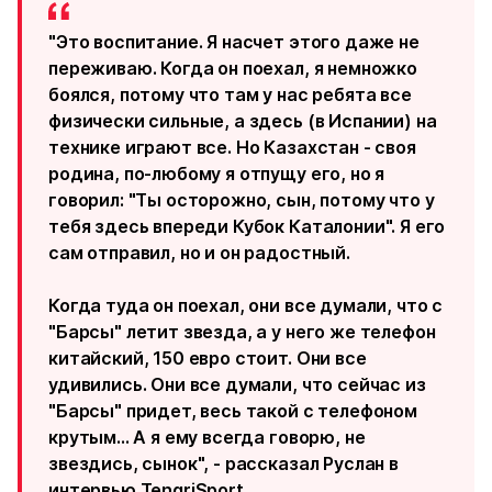
"Это воспитание. Я насчет этого даже не
переживаю. Когда он поехал, я немножко
боялся, потому что там у нас ребята все
физически сильные, а здесь (в Испании) на
технике играют все. Но Казахстан - своя
родина, по-любому я отпущу его, но я
говорил: "Ты осторожно, сын, потому что у
тебя здесь впереди Кубок Каталонии". Я его
сам отправил, но и он радостный.
Когда туда он поехал, они все думали, что с
"Барсы" летит звезда, а у него же телефон
китайский, 150 евро стоит. Они все
удивились. Они все думали, что сейчас из
"Барсы" придет, весь такой с телефоном
крутым... А я ему всегда говорю, не
звездись, сынок", - рассказал Руслан в
интервью TengriSport.