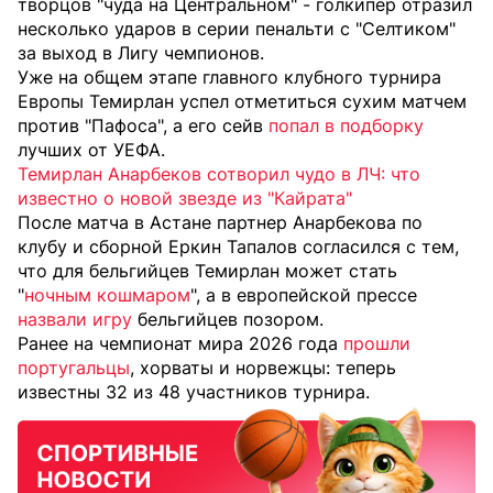
творцов "чуда на Центральном" - голкипер отразил
несколько ударов в серии пенальти с "Селтиком"
за выход в Лигу чемпионов.
Уже на общем этапе главного клубного турнира
Европы Темирлан успел отметиться сухим матчем
против "Пафоса", а его сейв
попал в подборку
лучших от УЕФА.
Темирлан Анарбеков сотворил чудо в ЛЧ: что
известно о новой звезде из "Кайрата"
После матча в Астане партнер Анарбекова по
клубу и сборной Еркин Тапалов согласился с тем,
что для бельгийцев Темирлан может стать
"
ночным кошмаром
", а в европейской прессе
назвали игру
бельгийцев позором.
Ранее на чемпионат мира 2026 года
прошли
португальцы
, хорваты и норвежцы: теперь
известны 32 из 48 участников турнира.