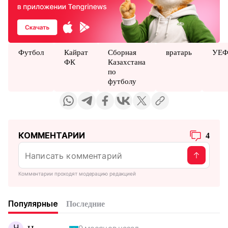
Футбол
Кайрат
Сборная
вратарь
УЕ
ФК
Казахстана
по
футболу
КОММЕНТАРИИ
4
Комментарии проходят модерацию редакцией
Популярные
Последние
Ч