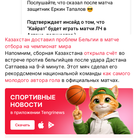
Казахстан доставил проблем Бельгии в матче
отбора на чемпионат мира
Напомним, сборная Казахстана
открыла счёт
во
встрече против бельгийцев после удара Дастана
Сатпаева на 9-й минуте. Этот мяч сделал его
рекордсменом национальной команды
как самого
молодого автора гола
в официальных матчах.