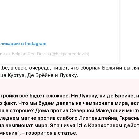
бликацию в Instagram
я от Belgian Red Devils (@belgianreddevils)
.be, в свою очередь, пишет, что сборная Бельгии выгля
це Куртуа, Де Брёйне и Лукаку.
тройки всё будет сложнее. Ни Лукаку, ни де Брёйне, н
о факт. Что мы будем делать на чемпионате мира, е
ан в стороне? Дома против Северной Македонии мы то
оследнем матче против слабого Лихтенштейна, "красн
на чемпионат мира. Эта ничья 1:1 с Казахстаном дей
нения", – говорится в статье.