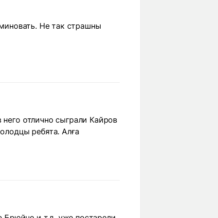
 миновать. Не так страшны
в него отлично сыграли Кайров
Молодцы ребята. Алға
е Брюйне и т.д. уже постарели