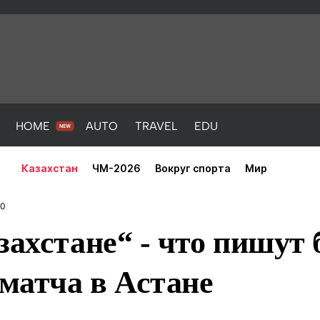
HOME
AUTO
TRAVEL
EDU
Казахстан
ЧМ-2026
Вокруг спорта
Мир
30
захстане“ - что пишут
матча в Астане
PORT
HEALTH
HOME
AUTO
Новости
порт
Новости
Новости