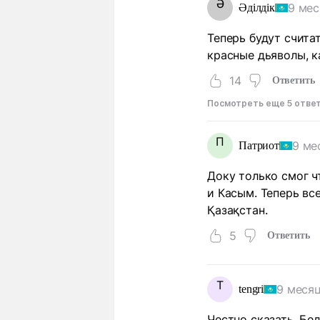
Ә
9 мес
Әділдік
Теперь будут счита
красные дьяволы, к
14
Ответить
Посмотреть еще 5 отве
П
9 ме
Патриот
Доку только смог ч
и Касым. Теперь вс
Қазақстан.
5
Ответить
T
9 месяц
tengri
Честно сказать, Бел