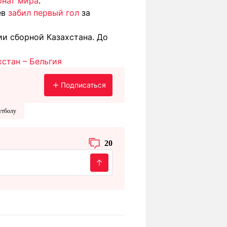
онат мира
.
ев
забил первый гол
за
и сборной Казахстана. До
стан – Бельгия
Подписаться
утболу
20