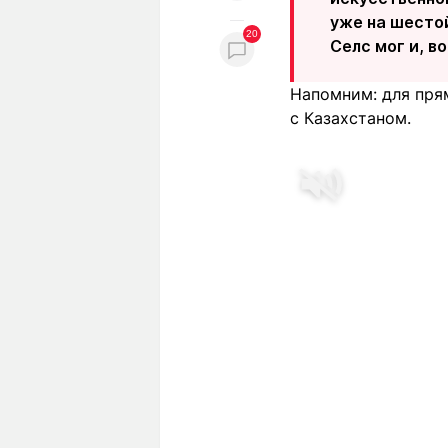
уже на шестой
20
Селс мог и, в
Напомним: для пря
с Казахстаном.