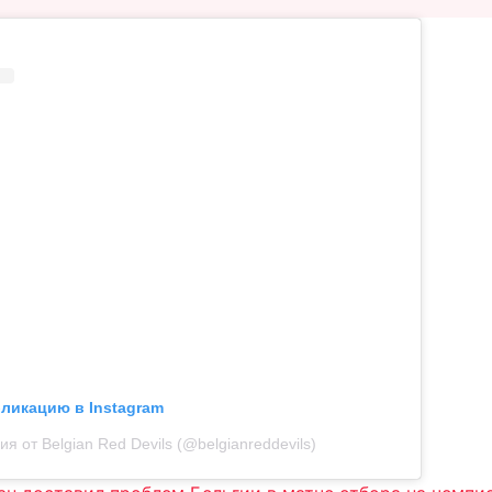
бликацию в Instagram
я от Belgian Red Devils (@belgianreddevils)