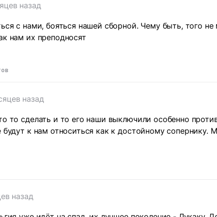
яцев назад
ться с нами, бояться нашей сборной. Чему быть, того не
ак нам их преподносят
тов
сяцев назад
то то сделать и то его наши выключили особенно проти
е будут к нам относиться как к достойному сопернику. 
ев назад
ьгия уже идёт на спад, их лучшее поколение - Лукаку, Д