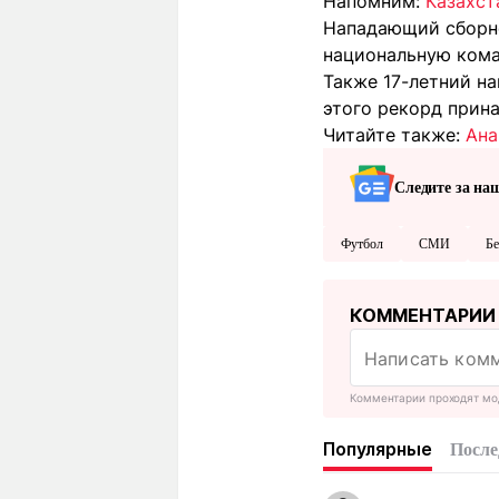
Напомним:
Казахст
Нападающий сборно
национальную кома
Также 17-летний 
этого рекорд прин
Читайте также:
Ана
Следите за на
Футбол
СМИ
Бе
КОММЕНТАРИИ
Комментарии проходят мо
Популярные
После