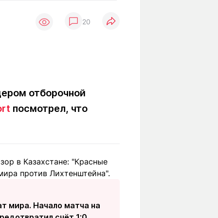
Вокруг света
Образование
20
Путевые
Учебные
заметки
заведения
Маршруты
ты
Заилийского
Алатау
дером отборочной
ort
посмотрел, что
Светлая тема
Мы в социальных сетях
зор в Казахстане: "Красные
мира против Лихтенштейна".
ат мира. Начало матча на
редотвратил счёт 1:0