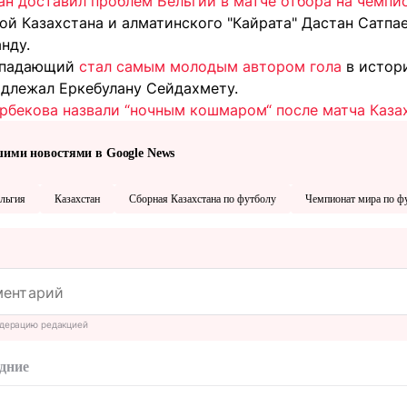
ан доставил проблем Бельгии в матче отбора на чемпи
й Казахстана и алматинского "Кайрата" Дастан Сатпа
нду.
нападающий
стал самым молодым автором гола
в истори
адлежал Еркебулану Сейдахмету.
рбекова назвали “ночным кошмаром“ после матча Казах
шими новостями в Google News
льгия
Казахстан
Сборная Казахстана по футболу
Чемпионат мира по ф
дерацию редакцией
дние