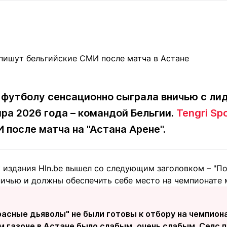
Статьи
округ спорта
Статьи
Полезное
ренды
Блоги
ига
Обзоры
емпионов
Спецпроек
 футболу сенсационно сыграла вничью с ли
ира 2026 года – командой Бельгии.
Tengri Sp
Контакты редакции
Вакансии
Реклама
Пресс-центр
 после матча на "Астана Арене".
клама
 издания Hln.be вышел со следующим заголовком – "По
+7 (700) 3 888 188
ничью и должны обеспечить себе место на чемпионате 
расные дьяволы" не были готовы к отбору на чемпион
 газоне в Астане было слабым, очень слабым. Селс п