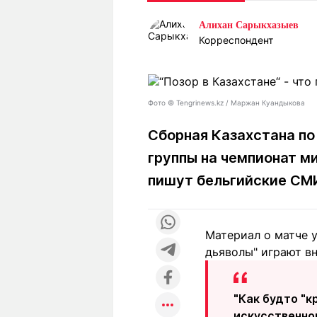
Статьи
Выгодно
В
Алихан Сарыкхазыев
Погода
Полезно
Т
Корреспондент
Спецпроекты
Любопытно
Л
ч
Рейтинги
Гороскопы
Рецепты
Фото ©️ Tengrinews.kz / Маржан Куандыкова
Сборная Казахстана по
группы на чемпионат м
О проекте
пишут бельгийские СМИ
Редакция
Ре
Материал о матче у
+7 (777) 001 44 99
дьяволы" играют в
"Как будто "к
искусственном