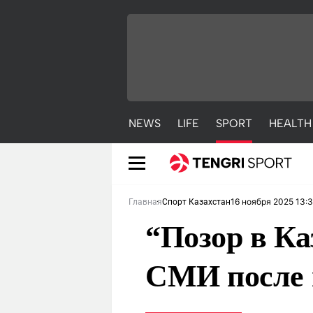
NEWS
LIFE
SPORT
HEALTH
16 ноября 2025 13:
Главная
Спорт Казахстан
“Позор в Ка
СМИ после 
NEWS
LIFE
S
Новости
Красиво
С