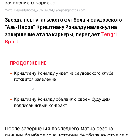
Фото: Depositphotos_731709694_L/depositphotos.com
Звезда португальского футбола и саудовского
"Аль-Насра" Криштиану Роналду намекнул на
завершение этапа карьеры, передает
Tengri
Sport
.
ПРОДОЛЖЕНИЕ
Криштиану Роналду уйдет из саудовского клуба:
■
готовится заявление
4
Криштиану Роналду объявил о своем будущем:
■
подписан новый контракт
После завершения последнего матча сезона
лучший бомбардир в истории футбола выступил с