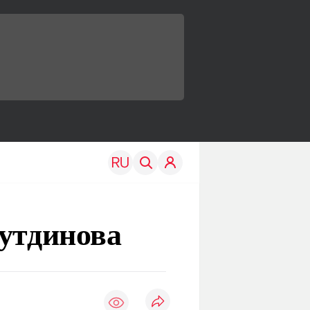
нутдинова
TRAVEL
EDU
Моя страна
Новости