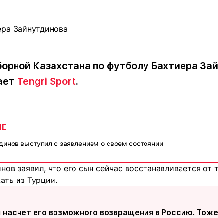
Статьи
округ спорта
Статьи
Полезное
ренды
Блоги
ига
Обзоры
емпионов
Спецпроек
орной Казахстана по футболу Бахтиера Зай
дает
Tengri Sport
.
Контакты редакции
Вакансии
Реклама
Пресс-центр
ИЕ
динов выступил с заявлением о своем состоянии
клама
+7 (700) 3 888 188
нов заявил, что его сын сейчас восстанавливается от
ать из Турции.
я насчет его возможного возвращения в Россию. Тож