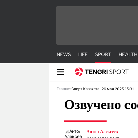
NEWS
LIFE
SPORT
HEALTH
26 мая 2025 15:31
Главная
Спорт Казахстан
Озвучено со
NEWS
LIFE
S
Антон Алексеев
Новости
Красиво
С