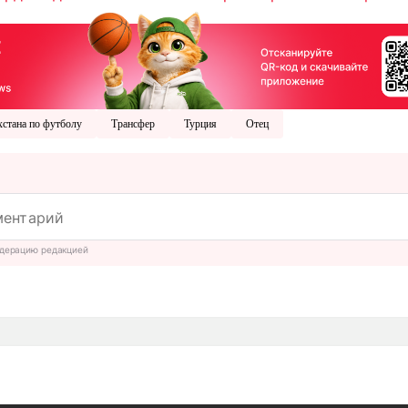
хстана по футболу
Трансфер
Турция
Отец
дерацию редакцией