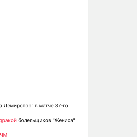
а Демирспор" в матче 37-го
 дракой
болельщиков "Жениса"
 ЧМ