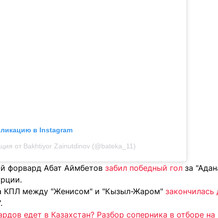
бликацию в Instagram
ция от Bakhtiyor Zainutdinov (@bateka_11)
ий форвард Абат Аймбетов
забил победный гол
за "Адан
урции.
ра КПЛ между "Женисом" и "Кызыл-Жаром"
закончилась
.
ардов едет в Казахстан? Разбор соперника в отборе на