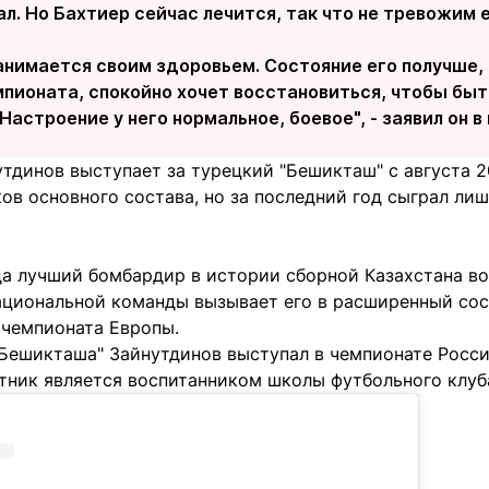
ал. Но Бахтиер сейчас лечится, так что не тревожим е
анимается своим здоровьем. Состояние его получше, 
мпионата, спокойно хочет восстановиться, чтобы быт
астроение у него нормальное, боевое", - заявил он 
тдинов выступает за турецкий "Бешикташ" с августа 2
ов основного состава, но за последний год сыграл лишь
да лучший бомбардир в истории сборной Казахстана во
ациональной команды вызывает его в расширенный сос
 чемпионата Европы.
Бешикташа" Зайнутдинов выступал в чемпионате России
тник является воспитанником школы футбольного клуба