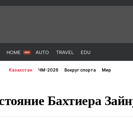
HOME
AUTO
TRAVEL
EDU
Казахстан
ЧМ-2026
Вокруг спорта
Мир
стояние Бахтиера Зай
PORT
HEALTH
HOME
AUTO
Новости
порт
Новости
Новости