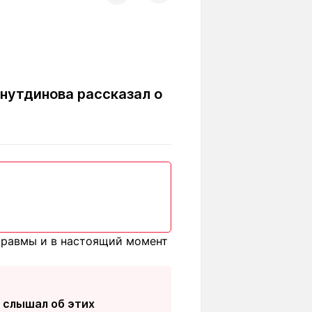
Вокруг света
Образование
Путевые
Учебные
заметки
заведения
Маршруты
ты
Заилийского
нутдинова рассказал о
Алатау
Светлая тема
Мы в социальных сетях
 травмы и в настоящий момент
е слышал об этих