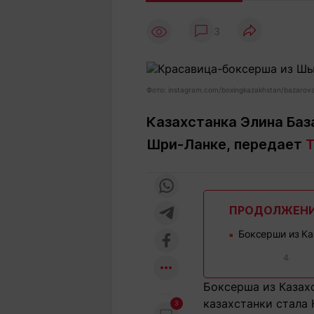
Статьи
Выгодно
В
3
Погода
Полезно
Т
Спецпроекты
Любопытно
Л
ч
Рейтинги
Гороскопы
Фото: instagram.com/boxingkazakhstan/bazarova
Рецепты
Казахстанка Элина Баз
Шри-Ланке, передает
T
О проекте
ПРОДОЛЖЕН
Редакция
Ре
Боксерши из Ка
+7 (777) 001 44 99
■
4
Боксерша из Казах
казахстанки стала 
3