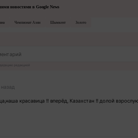
шими новостями в Google News
ана
Чемпионат Азии
Шымкент
Золото
дерацию редакцией
 назад
ца,наша красавица !! вперёд, Казахстан !! долой взрослу
т