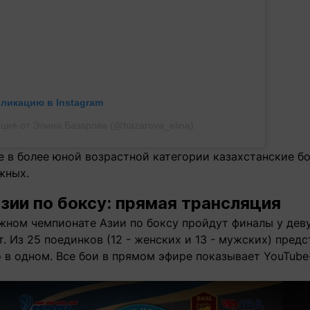
бликацию в Instagram
ция от Элина Базарова (@bazarova_elina)
е в более юной возрастной категории казахстанские б
жных.
зии по боксу: прямая трансляция
жном чемпионате Азии по боксу пройдут финалы у дев
т. Из 25 поединков (12 - женских и 13 - мужских) пред
о в одном. Все бои в прямом эфире показывает YouTub