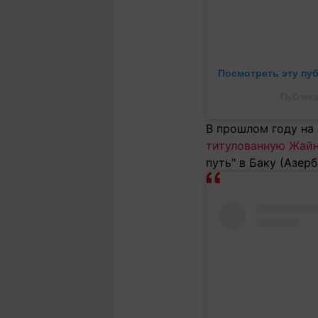
Посмотреть эту пу
Публика
В прошлом году на
титулованную Жай
путь" в Баку (Азер