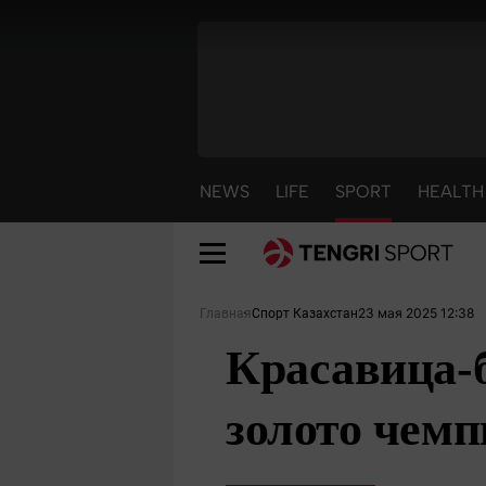
NEWS
LIFE
SPORT
HEALTH
23 мая 2025 12:38
Главная
Спорт Казахстан
Красавица-
золото чемп
NEWS
LIFE
S
Новости
Красиво
С