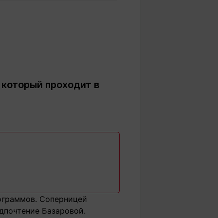
Вокруг света
Образование
Путевые
Учебные
заметки
заведения
Маршруты
ты
Заилийского
Алатау
 который проходит в
Светлая тема
Мы в социальных сетях
лограммов. Соперницей
едпочтение Базаровой.