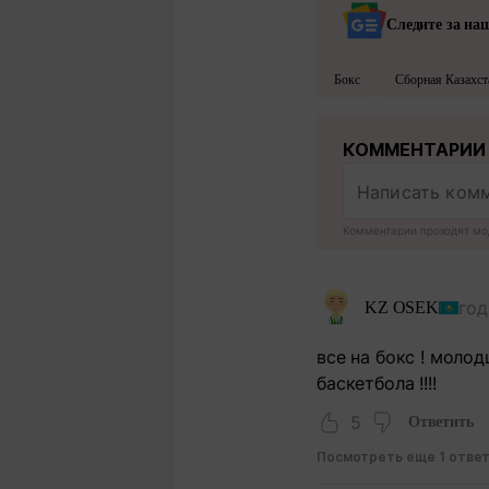
Следите за на
Бокс
Сборная Казахст
КОММЕНТАРИИ
Комментарии проходят мо
год
KZ OSEK
все на бокс ! молод
баскетбола !!!!
5
Ответить
Посмотреть еще 1 отве