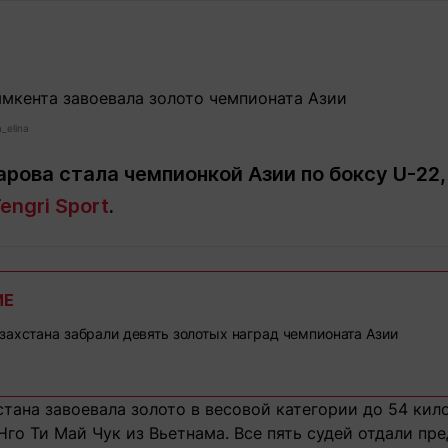
Статьи
округ спорта
Статьи
Полезное
ренды
Блоги
ига
Обзоры
емпионов
Спецпроек
_elina
арова стала чемпионкой Азии по боксу U-22,
engri Sport
.
Контакты редакции
Вакансии
Реклама
Пресс-центр
ИЕ
клама
захстана забрали девять золотых наград чемпионата Азии
+7 (700) 3 888 188
стана завоевала золото в весовой категории до 54 ки
Нго Ти Май Чук из Вьетнама. Все пять судей отдали пр