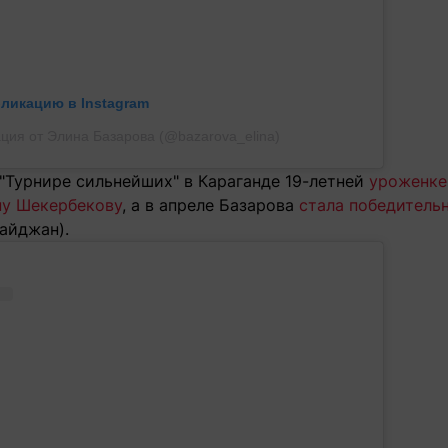
бликацию в Instagram
ция от Элина Базарова (@bazarova_elina)
 "Турнире сильнейших" в Караганде 19-летней
уроженке
ну Шекербекову
, а в апреле Базарова
стала победитель
байджан).