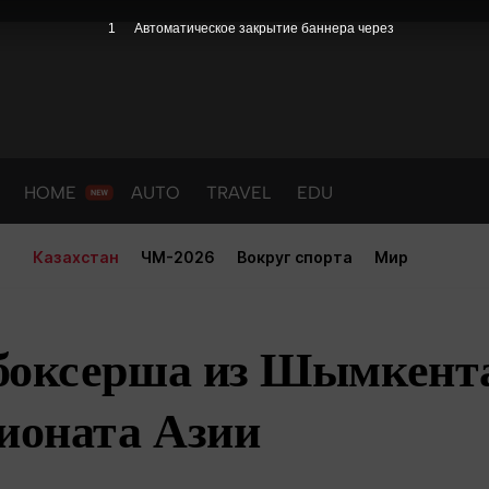
1
Автоматическое закрытие баннера через
HOME
AUTO
TRAVEL
EDU
Казахстан
ЧМ-2026
Вокруг спорта
Мир
боксерша из Шымкента
ионата Азии
PORT
HEALTH
HOME
AUTO
Новости
порт
Новости
Новости