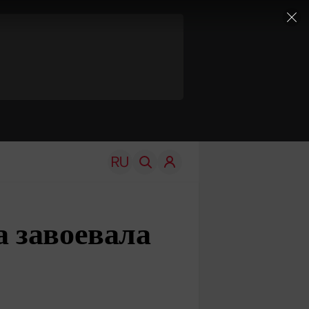
 завоевала
TRAVEL
EDU
Моя страна
Новости