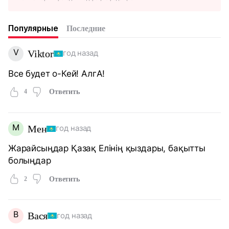
Популярные
Последние
V
Viktor
год назад
Все будет о-Кей! АлгА!
4
Ответить
М
Мен
год назад
Жарайсыңдар Қазақ Елінің қыздары, бақытты
болыңдар
2
Ответить
В
Вася
год назад