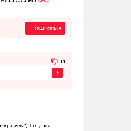
в Нише (Сербия)
Аида
Подписаться
16
е красивы?) Так у них