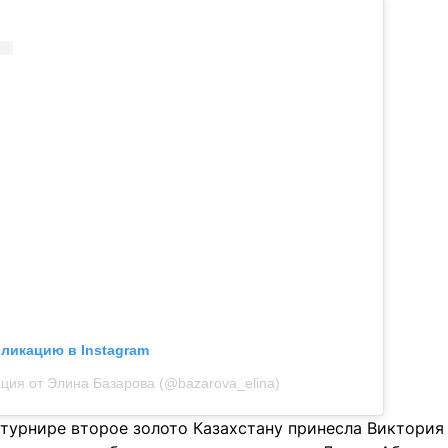
бликацию в Instagram
ция от Элина Базарова (@bazarova_elina)
 турнире второе золото Казахстану принесла Виктория 