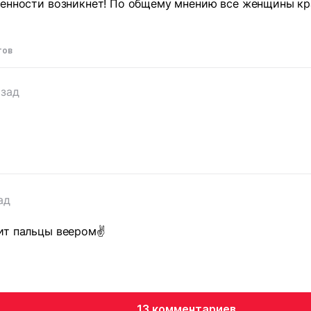
енности возникнет! По общему мнению все женщины кра
тов
азад
ад
ит пальцы веером✌️
13 комментариев