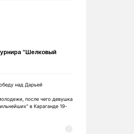
Вокруг света
Образование
Путевые
Учебные
заметки
заведения
Маршруты
ты
Заилийского
Алатау
турнира "Шелковый
Светлая тема
обеду над Дарьей
Мы в социальных сетях
молодежи, после чего девушка
ильнейших" в Караганде 19-