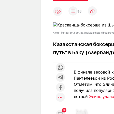
Статьи
Выгодно
В
16
Погода
Полезно
Т
Спецпроекты
Любопытно
Л
ч
Рейтинги
Гороскопы
Фото: instagram.com/boxingkazakhstan/bazarova
Рецепты
Казахстанская боксерш
путь" в Баку (Азербай
О проекте
В финале весовой 
Пантелеевой из Рос
Редакция
Ре
Отметим, что Элин
+7 (777) 001 44 99
получила популярно
летней
Элине удал
16