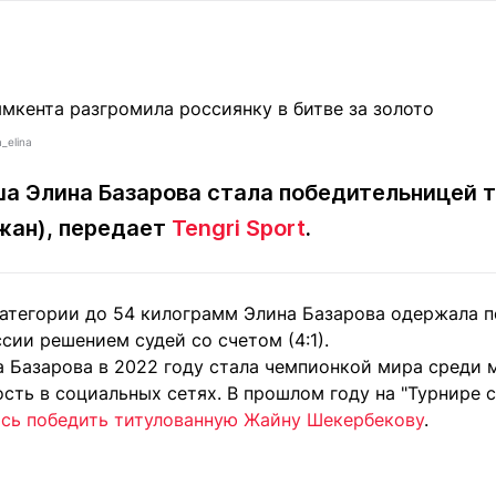
Статьи
округ спорта
Статьи
Полезное
ренды
Блоги
ига
Обзоры
емпионов
Спецпроек
_elina
а Элина Базарова стала победительницей 
джан), передает
Tengri Sport
.
Контакты редакции
Вакансии
Реклама
Пресс-центр
категории до 54 килограмм Элина Базарова одержала п
сии решением судей со счетом (4:1).
клама
а Базарова в 2022 году стала чемпионкой мира среди 
+7 (700) 3 888 188
сть в социальных сетях. В прошлом году на "Турнире с
ось победить титулованную Жайну Шекербекову
.