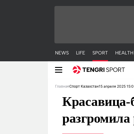
NEWS
LIFE
SPORT
HEALTH
15 апреля 2025 15:0
Главная
Спорт Казахстан
Красавица-
разгромила 
NEWS
LIFE
S
Новости
Красиво
С