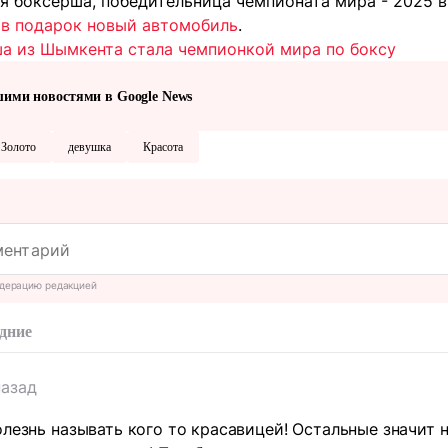
я боксерша, победительница чемпионата мира - 2025 
 в подарок новый автомобиль
.
а из Шымкента стала чемпионкой мира по боксу
шими новостями в Google News
Золото
девушка
Красота
дерацию редакцией
дние
назад
олезнь называть кого то красавицей! Остальные значит н