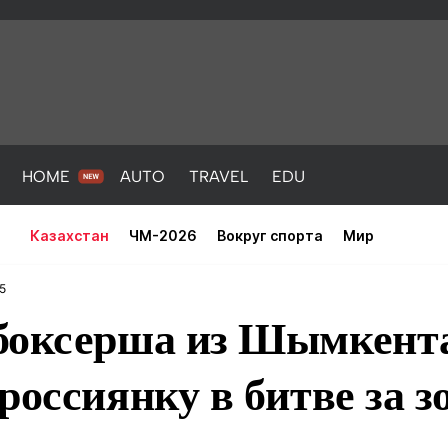
HOME
AUTO
TRAVEL
EDU
Казахстан
ЧМ-2026
Вокруг спорта
Мир
5
боксерша из Шымкент
россиянку в битве за з
PORT
HEALTH
HOME
AUTO
Новости
порт
Новости
Новости