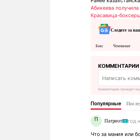
Ранее к
азахстанска
Абикеева получила
Красавица-боксерш
Следите за на
Бокс
Чемпионат
КОММЕНТАРИИ
Комментарии проходят мо
Популярные
После
П
год 
Патриот
Что за мания или б