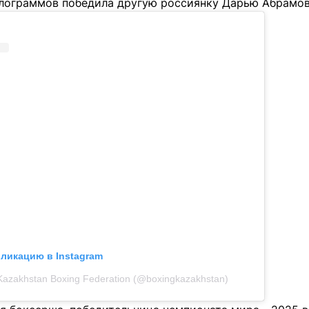
илограммов победила другую россиянку Дарью Абрамов
бликацию в Instagram
Kazakhstan Boxing Federation (@boxingkazakhstan)