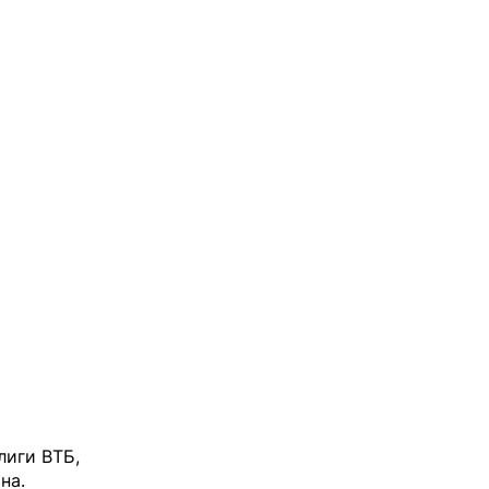
лиги ВТБ,
на.