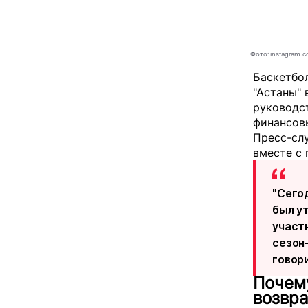
Фото: instagram.c
Баскетбо
"Астаны" 
руководст
финансов
Пресс-сл
вместе с 
"Сего
был у
участ
сезон
говори
Почему
возвр