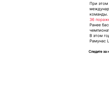
При этом 
междунар
команды.
36 пораже
Ранее бас
чемпионат
В этом го
Рамунас Ц
Следите за 