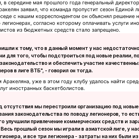
 в середине мая прошлого года генеральный директор
акелян заявил, что команда пропустит сезон Единой л
беседе с нашим корреспондентом он объяснял решение 
 легионерах, согласно которому оплачивать услуги ин
листов из бюджетных средств стало запрещено.
ришли к тому, что в данный момент у нас недостаточн
ни для того, чтобы подстроиться под новые реалии, п
 законодательство и обеспечить участие качественны
еров в лиге ВТБ", - говорил он тогда.
 Аракеляна, уже в этом году клубу удалось найти сред
луг иностранных баскетболистов.
од отсутствия мы перестроили организацию под новые
вания законодательства по поводу легионеров, то ест
го улучшили привлечение коммерческих средств и зар
 Весь прошлый сезон мы играли в азиатской лиге, у на
гионера, и все три легионера - затраты на них были из