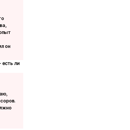
то
ва,
 опыт
ил он
 есть ли
маю,
соров.
олжно