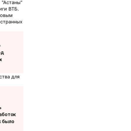
 "Астаны"
иги ВТБ.
новым
остранных
о
од
х
ства для
ь
аботок
с было