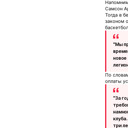
Напомним,
Самсон Ар
Тогда в 
законом о
баскетбо
"Мы п
време
новое
легион
По словам
оплаты ус
"За г
требо
намно
клуба.
три ле