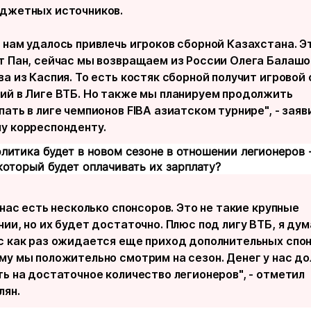
джетных источников.
 нам удалось привлечь игроков сборной Казахстана. Э
т Пан, сейчас мы возвращаем из России Олега Балашо
а из Каспия. То есть костяк сборной получит игровой
ий в Лиге ВТБ. Но также мы планируем продолжить
ать в лиге чемпионов FIBA азиатском турнире", - заяв
у корреспонденту.
олитика будет в новом сезоне в отношении легионеров -
который будет оплачивать их зарплату?
 нас есть несколько спонсоров. Это не такие крупные
ии, но их будет достаточно. Плюс под лигу ВТБ, я ду
с как раз ожидается еще приход дополнительных спон
му мы положительно смотрим на сезон. Денег у нас д
ть на достаточное количество легионеров", - отметил
лян.