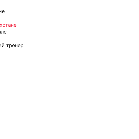
ие
ахстане
але
ий тренер