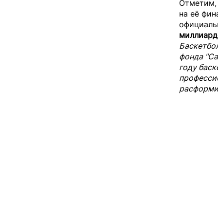
Отметим, 
на её фи
официаль
миллиард
Баскетбол
фонда "Са
году баск
профессио
расформир