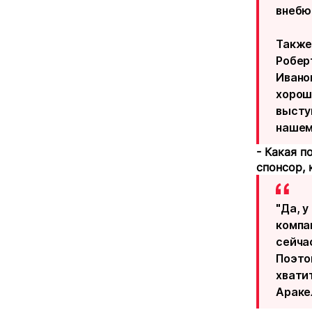
внебю
Также
Робер
Иванов
хорош
выступ
нашем
- Какая п
спонсор, 
"Да, у
компан
сейча
Поэто
хвати
Араке