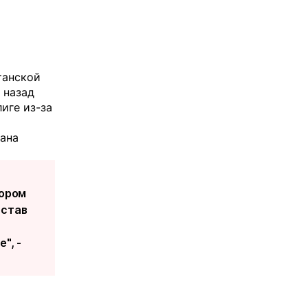
танской
 назад
иге из-за
тана
тором
остав
", -