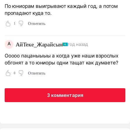
По юниорам выигрывают каждый год, а потом
пропадают куда то.
1
Ответить
А
АйТеке_Жарайсын
год назад
Ооооо пацаныыыы а когда уже наши взрослых
обгонят а то юниоры одни тащат как думаете?
0
Ответить
3 комментария