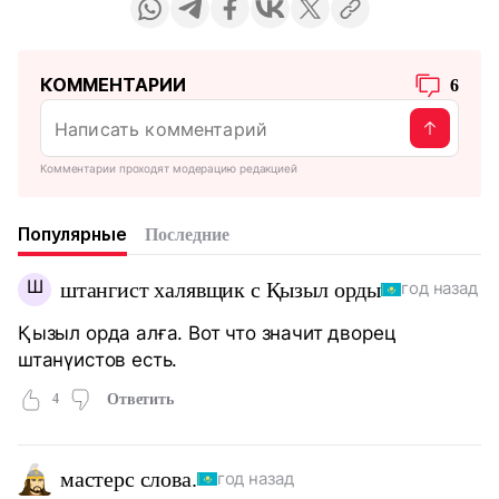
КОММЕНТАРИИ
6
Комментарии проходят модерацию редакцией
Популярные
Последние
Ш
штангист халявщик с Қызыл орды
год назад
Қызыл орда алға. Вот что значит дворец
штанүистов есть.
4
Ответить
мастерс слова.
год назад