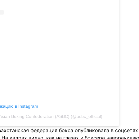
икацию в Instagram
sian Boxing Confederation (ASBC) (@asbc_official)
захстанская федерация бокса опубликовала в соцсетя
 На кадрах видно, как на глазах у боксера наворачиваю