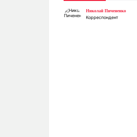
Статьи
Выгодно
В
Николай Пичененко
Погода
Полезно
Т
Корреспондент
Спецпроекты
Любопытно
Л
ч
Рейтинги
Гороскопы
Рецепты
О проекте
Редакция
Ре
+7 (777) 001 44 99