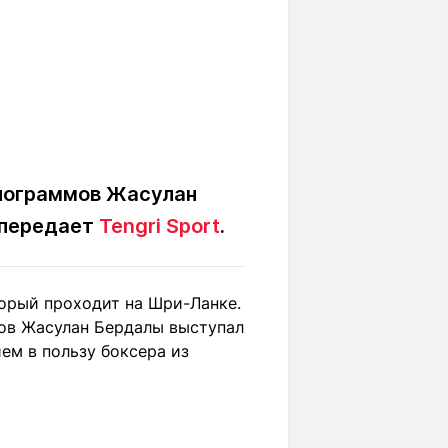
илограммов Жасулан
 передает
Tengri Sport
.
торый проходит на Шри-Ланке.
мов Жасулан Бердалы выступал
ем в пользу боксера из