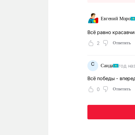
Евгений Моро
Всё равно красавчик
2
Ответить
С
год на
Саида
Всё победы - вперед
0
Ответить