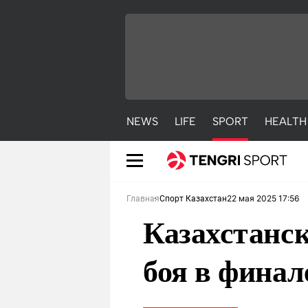
NEWS
LIFE
SPORT
HEALTH
22 мая 2025 17:56
Главная
Спорт Казахстан
Казахстанск
боя в финал
NEWS
LIFE
S
Новости
Красиво
С