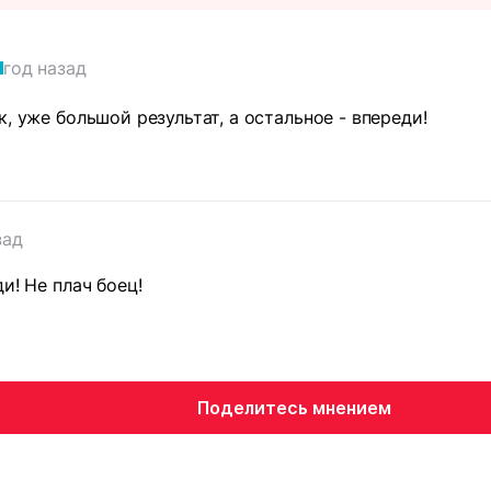
год назад
, уже большой результат, а остальное - впереди!
зад
и! Не плач боец!
Поделитесь мнением