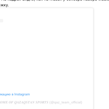
ржку.
икацию в Instagram
𝑬 𝑶𝑭 𝑸𝑨𝒁𝑨𝑸𝑺𝑻𝑨𝑵 𝑺𝑷𝑶𝑹𝑻𝑺 (@qaz_team_official)