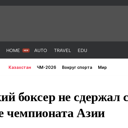
HOME
AUTO
TRAVEL
EDU
Казахстан
ЧМ-2026
Вокруг спорта
Мир
ий боксер не сдержал с
е чемпионата Азии
PORT
HEALTH
HOME
AUTO
Новости
порт
Новости
Новости