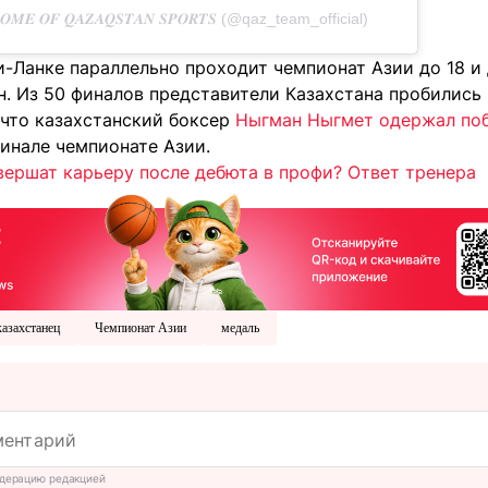
𝑬 𝑶𝑭 𝑸𝑨𝒁𝑨𝑸𝑺𝑻𝑨𝑵 𝑺𝑷𝑶𝑹𝑻𝑺 (@qaz_team_official)
-Ланке параллельно проходит чемпионат Азии до 18 и 
. Из 50 финалов представители Казахстана пробились в
 что казахстанский боксер
Ныгман Ныгмет одержал по
инале чемпионате Азии.
вершат карьеру после дебюта в профи? Ответ тренера
казахстанец
Чемпионат Азии
медаль
дерацию редакцией