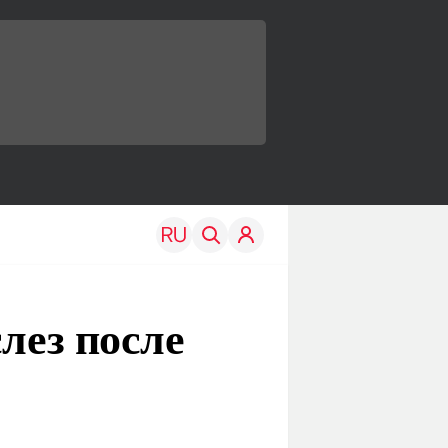
лез после
TRAVEL
EDU
Моя страна
Новости