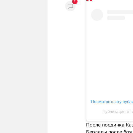
2
Посмотреть эту публ
Публикация от A
После поединка Ка
Бердалы после боя.