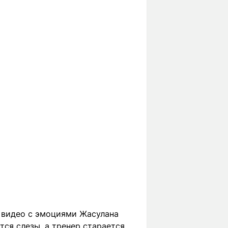
х видео с эмоциями Жасулана
тся слезы, а тренер старается