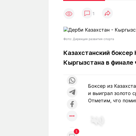
Статьи
Выгодно
В
1
Погода
Полезно
Т
Спецпроекты
Любопытно
Л
ч
Рейтинги
Гороскопы
Фото: Дирекция развития спорта
Рецепты
Казахстанский боксер
Кыргызстана в финале 
О проекте
Боксер из Казахст
и выиграл золото с
Редакция
Ре
Отметим, что поми
+7 (777) 001 44 99
1