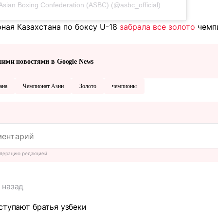
sian Boxing Confederation (ASBC) (@asbc_official)
рная Казахстана по боксу U-18
забрала все золото
чемпи
шими новостями в Google News
ана
Чемпионат Азии
Золото
чемпионы
дерацию редакцией
 назад
ступают братья узбеки