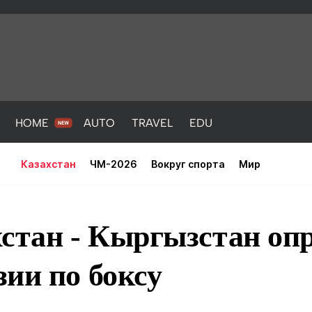
HOME
AUTO
TRAVEL
EDU
Казахстан
ЧМ-2026
Вокруг спорта
Мир
стан - Кыргызстан оп
ии по боксу
PORT
HEALTH
HOME
AUTO
Новости
порт
Новости
Новости