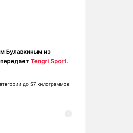
Вокруг света
Образование
Путевые
Учебные
заметки
заведения
Маршруты
ты
Заилийского
Алатау
м Булавкиным из
, передает
Tengri Sport
.
Светлая тема
категории до 57 килограммов
Мы в социальных сетях