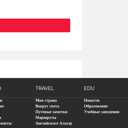
O
TRAVEL
EDU
ти
Моя страна
Новости
ое
Вокруг света
Образование
Путевые заметки
Учебные заведения
ы
Маршруты
роекты
Заилийского Алатау