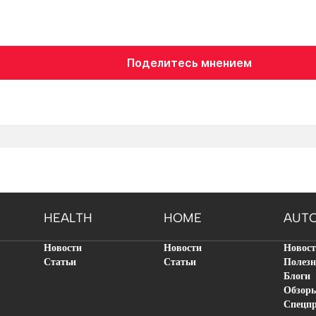
Поделитесь мнением
HEALTH
HOME
AUT
Новости
Новости
Новос
Статьи
Статьи
Полезн
Блоги
Обзор
Спецп