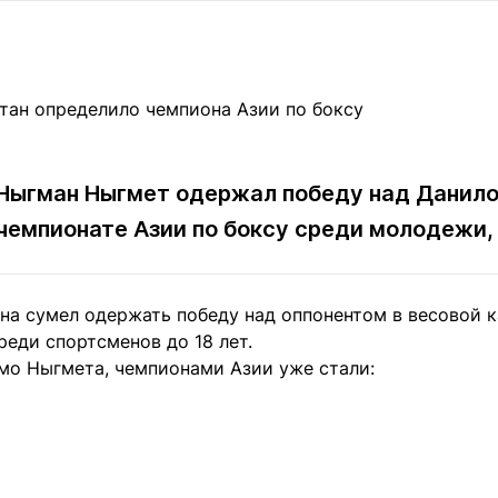
Статьи
округ спорта
Статьи
Полезное
ренды
Блоги
ига
Обзоры
емпионов
Спецпроек
 Ныгман Ныгмет одержал победу над Данило
чемпионате Азии по боксу среди молодежи
Контакты редакции
Вакансии
Реклама
Пресс-центр
ана сумел одержать победу над оппонентом в весовой 
реди спортсменов до 18 лет.
клама
мо Ныгмета, чемпионами Азии уже стали:
+7 (700) 3 888 188