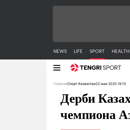
NEWS
LIFE
SPORT
HEALTH
22 мая 2025 16:15
Главная
Спорт Казахстан
Дерби Казах
чемпиона Аз
NEWS
LIFE
S
Новости
Красиво
С