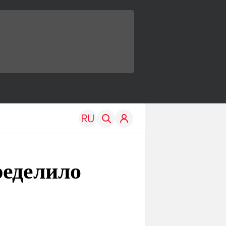
ределило
TRAVEL
EDU
Моя страна
Новости