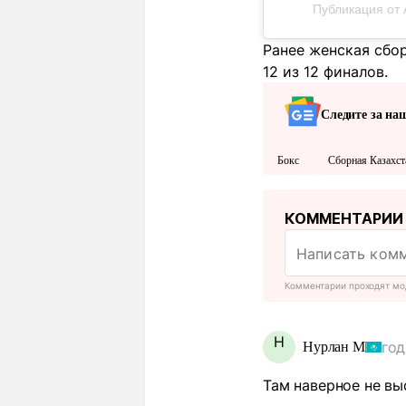
Публикация от A
Ранее женская сбо
12 из 12 финалов.
Следите за на
Бокс
Сборная Казахст
КОММЕНТАРИИ
Комментарии проходят мо
Н
год
Нурлан М
Там наверное не вы