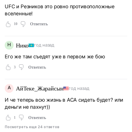
UFC и Резников это ровно противоположные
вселенные!
10
Ответить
Н
Нико
год назад
Его же там съедят уже в первом же бою
3
Ответить
А
АйТеке_Жарайсын
год назад
И че теперь всю жизнь в АСА сидеть будет? или
деньги не пахнут))
1
Ответить
Посмотреть еще 24 ответов