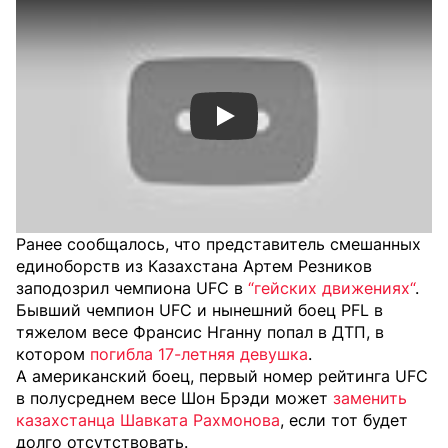
Смотреть видео YouTube
Ранее сообщалось, что представитель смешанных
единоборств из Казахстана Артем Резников
заподозрил чемпиона UFC в
“гейских движениях“
.
Бывший чемпион UFC и нынешний боец PFL в
тяжелом весе Франсис Нганну попал в ДТП, в
котором
погибла 17-летняя девушка
.
А американский боец, первый номер рейтинга UFC
в полусреднем весе Шон Брэди может
заменить
казахстанца Шавката Рахмонова
, если тот будет
долго отсутствовать.