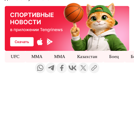
UFC
MMA
ММА
Казахстан
Боец
Б