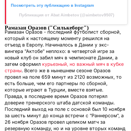
Посмотреть эту публикацию в Instagram
Публикация от Abat Aimbetov (@aimbetov9507)
Рамазан Оразов ("Силькеборг")
Рамазан Оразов - последний футболист сборной,
который к настоящему моменту решился на
отъезд в Европу. Начиналось в Дании у экс-
вингера "Актобе" неплохо: в четвертой игре за
новый клуб он забил мяч в чемпионате Дании, а
затем оформил
курьезный, но важный мяч в кубке
страны
. Всего же в нынешнем сезоне Оразов
провел на поле 659 минут из 2120 возможных, то
есть больше, чем его партнеры по сборной,
которые играют в Турции, вместе взятые.
Правда, в последнее время Оразов потерял
доверие тренерского штаба датской команды.
Последний выход на поле с основой был 10 ноября
за шесть минут до конца встречи с "Раннерсом", а
26 ноября Оразов провел целиком матч за
резервную команду, но и на уровне вторых команд