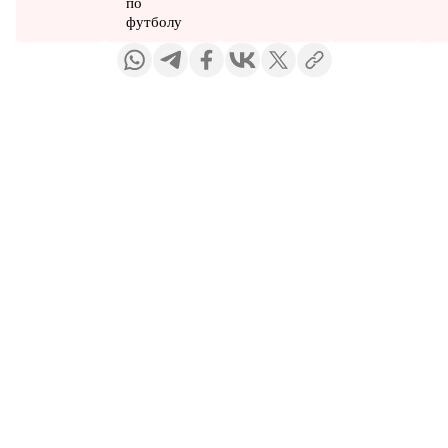
по
футболу