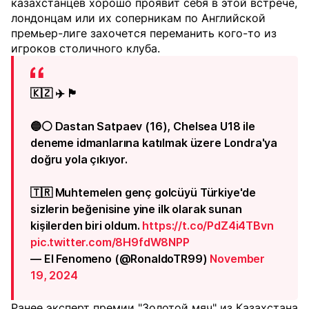
казахстанцев хорошо проявит себя в этой встрече,
лондонцам или их соперникам по Английской
премьер-лиге захочется переманить кого-то из
игроков столичного клуба.
🇰🇿 ✈️ 🏴󠁧󠁢󠁥󠁮󠁧󠁿
🔵⚪ Dastan Satpaev (16), Chelsea U18 ile
deneme idmanlarına katılmak üzere Londra'ya
doğru yola çıkıyor.
🇹🇷 Muhtemelen genç golcüyü Türkiye'de
sizlerin beğenisine yine ilk olarak sunan
kişilerden biri oldum.
https://t.co/PdZ4i4TBvn
pic.twitter.com/8H9fdW8NPP
— El Fenomeno (@RonaldoTR99)
November
19, 2024
Ранее эксперт премии "Золотой мяч" из Казахстана