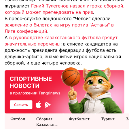
журналист
Гений Тулегенов назвал игрока сборной,
который может претендовать на приз
.
В пресс-службе лондонского "Челси" сделали
заявление о билетах на игру против "Астаны" в
Лиге конференций
.
А
в руководстве казахстанского футбола грядут
значительные перемены
: в списке кандидатов на
должность президента федерации футбола есть
девушка-арбитр, знаменитый игрок национальной
сборной, и еще четыре человека.
Футбол
Сборная
Футболист
Турция
З
Казахстана