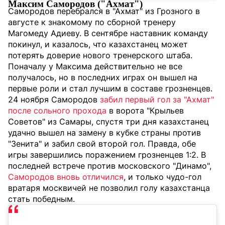
Максим Самородов ("Ахмат")
Самородов перебрался в "Ахмат" из Грозного в
августе к знакомому по сборной тренеру
Магомеду Адиеву. В сентябре наставник команду
покинул, и казалось, что казахстанец может
потерять доверие нового тренерского штаба.
Поначалу у Максима действительно не все
получалось, но в последних играх он вышел на
первые роли и стал лучшим в составе грозненцев.
24 ноября Самородов
забил первый гол за "Ахмат"
после сольного прохода
в ворота "Крыльев
Советов" из Самары, спустя три дня казахстанец
удачно вышел на замену в кубке страны против
"Зенита" и забил свой второй гол. Правда, обе
игры завершились поражением грозненцев 1:2. В
последней встрече против московского "Динамо",
Самородов вновь отличился
, и только чудо-гол
вратаря москвичей не позволил голу казахстанца
стать победным.